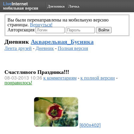
Live
Internet
Дневники
Личка
мобильная версия
Вы были перенаправлены на мобильную версию
страницы.
Вернуться!
Авторизация
Дневник
Акварельная_Бусинка
Лента друзей
-
Дневник
-
Полная версия
Счастливого Праздника!!!
08-03-2013 10:36
к комментариям
-
к полной версии
-
понравилось!
[600x402]