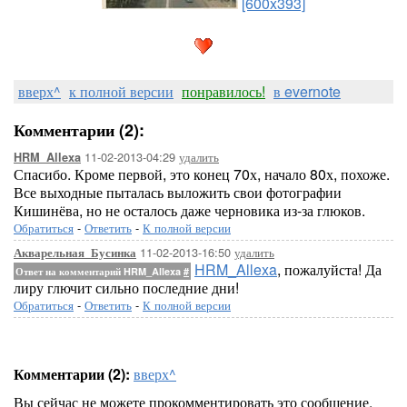
[600x393]
вверх^
к полной версии
понравилось!
в evernote
Комментарии (2):
11-02-2013-04:29
удалить
HRM_Allexa
Спасибо. Кроме первой, это конец 70х, начало 80х, похоже.
Все выходные пыталась выложить свои фотографии
Кишинёва, но не осталось даже черновика из-за глюков.
Обратиться
-
Ответить
-
К полной версии
11-02-2013-16:50
удалить
Акварельная_Бусинка
HRM_Allexa
, пожалуйста! Да
Ответ на комментарий HRM_Allexa
#
лиру глючит сильно последние дни!
Обратиться
-
Ответить
-
К полной версии
Комментарии (2):
вверх^
Вы сейчас не можете прокомментировать это сообщение.