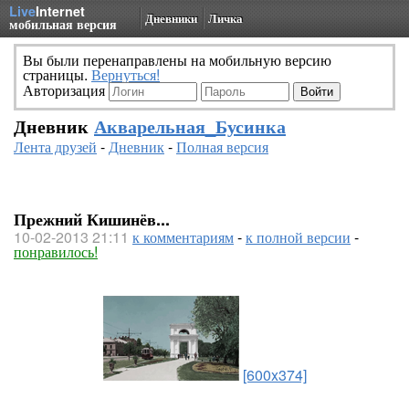
Live
Internet
Дневники
Личка
мобильная версия
Вы были перенаправлены на мобильную версию
страницы.
Вернуться!
Авторизация
Дневник
Акварельная_Бусинка
Лента друзей
-
Дневник
-
Полная версия
Прежний Кишинёв...
10-02-2013 21:11
к комментариям
-
к полной версии
-
понравилось!
[600x374]