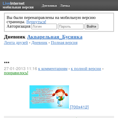
Live
Internet
Дневники
Личка
мобильная версия
Вы были перенаправлены на мобильную версию
страницы.
Вернуться!
Авторизация
Дневник
Акварельная_Бусинка
Лента друзей
-
Дневник
-
Полная версия
***
27-01-2013 11:16
к комментариям
-
к полной версии
-
понравилось!
[700x412]