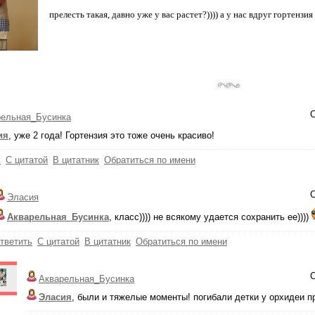
прелесть такая, давно уже у вас растет?)))) а у нас вдруг гортенз
С
рельная_Бусинка
ия
, уже 2 года! Гортензия это тоже очень красиво!
ь
С цитатой
В цитатник
Обратиться по имени
С
Эласия
Акварельная_Бусинка
, класс)))) не всякому удается сохранить ее))))
тветить
С цитатой
В цитатник
Обратиться по имени
С
Акварельная_Бусинка
Эласия
, были и тяжелые моменты! погибали детки у орхидеи п