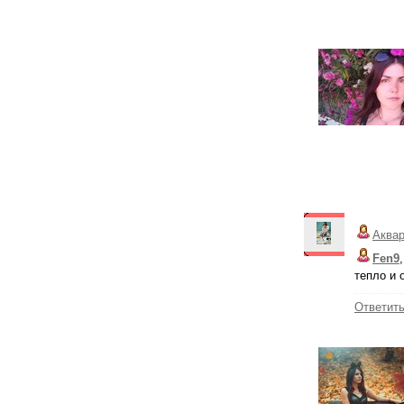
Аква
Fen9
тепло и 
Ответит