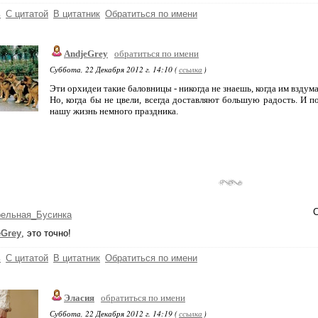
ь
С цитатой
В цитатник
Обратиться по имени
AndjeGrey
обратиться по имени
Суббота, 22 Декабря 2012 г. 14:10 (
ссылка
)
Эти орхидеи такие баловницы - никогда не знаешь, когда им вздума
Но, когда бы не цвели, всегда доставляют большую радость. И п
нашу жизнь немного праздника.
С
рельная_Бусинка
eGrey
, это точно!
ь
С цитатой
В цитатник
Обратиться по имени
Эласия
обратиться по имени
Суббота, 22 Декабря 2012 г. 14:19 (
ссылка
)