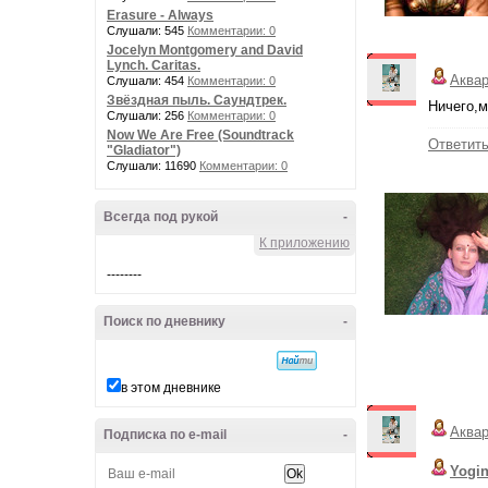
Erasure - Always
Слушали: 545
Комментарии: 0
Jocelyn Montgomery and David
Lynch. Caritas.
Аква
Слушали: 454
Комментарии: 0
Звёздная пыль. Саундтрек.
Ничего,м
Слушали: 256
Комментарии: 0
Now We Are Free (Soundtrack
Ответит
"Gladiator")
Слушали: 11690
Комментарии: 0
Всегда под рукой
-
К приложению
--------
Поиск по дневнику
-
в этом дневнике
Аква
Подписка по e-mail
-
Yogi