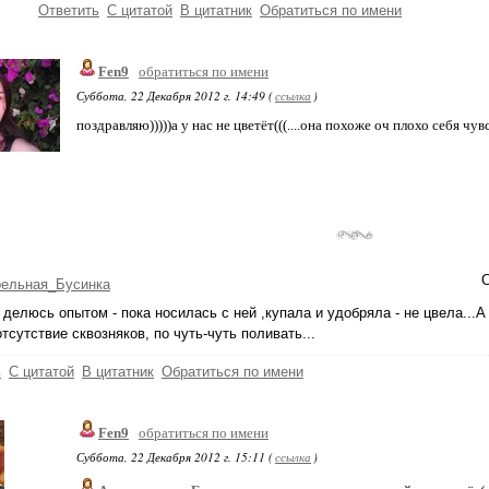
Ответить
С цитатой
В цитатник
Обратиться по имени
Fen9
обратиться по имени
Суббота, 22 Декабря 2012 г. 14:49 (
ссылка
)
поздравляю)))))а у нас не цветёт(((....она похоже оч плохо себя чув
С
рельная_Бусинка
, делюсь опытом - пока носилась с ней ,купала и удобряла - не цвела...А
отсутствие сквозняков, по чуть-чуть поливать...
ь
С цитатой
В цитатник
Обратиться по имени
Fen9
обратиться по имени
Суббота, 22 Декабря 2012 г. 15:11 (
ссылка
)