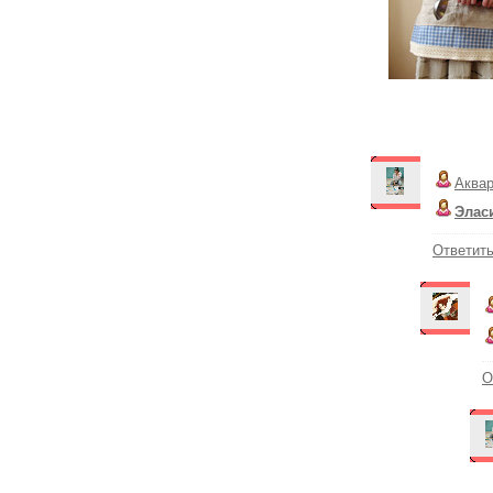
Аква
Элас
Ответит
О