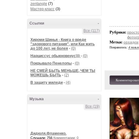
zentangle
(7)
Мастер-класс
(3)
Ссылки
-
Все (117)
Рубрики:
просто
фотог
Хироми Шинья - Книга о вреде
Метки:
орхидеи
"здорового питания", или Как жить
Понравилось:
4 польз
до 100 лет, не болея
-
(0)
Нарциссус обыкновенус)))
-
(0)
Покрывало Пенелопы
-
(0)
НЕ СМЕЙ БЫТЬ МЕНЬШЕ, ЧЕМ ТЫ
МОЖЕШЬ БЫТЬ
-
(2)
Комментироват
В защиту миледи
-
(4)
Музыка
-
Все (19)
Дидюля.Фламенко.
Слушали: 756
Комментарии: 0