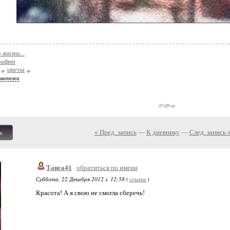
 жизнь...
рафии
цветы
ователям
« Пред. запись
—
К дневнику
—
След. запись 
ь
Таиса41
обратиться по имени
Суббота, 22 Декабря 2012 г. 12:58 (
ссылка
)
Красота! А я свою не смогла сберечь!