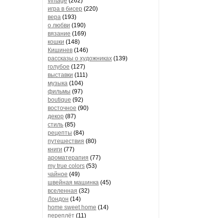
vintage
(262)
игра в бисер
(220)
вера
(193)
о любви
(190)
вязание
(169)
кошки
(148)
Кишинев
(146)
рассказы о художниках
(139)
голубое
(127)
выставки
(111)
музыка
(104)
фильмы
(97)
boutique
(92)
восточное
(90)
декор
(87)
стиль
(85)
рецепты
(84)
путешествия
(80)
книги
(77)
ароматерапия
(77)
my true colors
(53)
чайное
(49)
швейная машинка
(45)
вселенная
(32)
Лондон
(14)
home sweet home
(14)
переплёт
(11)