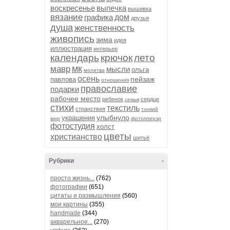
воскресенье
выпечка
вышивка
вязание
графика
дом
друзья
душа
женственность
живопись
зима
идея
иллюстрация
интерьер
календарь
крючок
лето
мк
мавр
мысли
ольга
молитва
осень
пейзаж
павлова
отношения
православие
подарки
рабочее место
ребенок
сердце
семья
стихи
текстиль
странствия
тонкий
улыбнуло
украшения
мир
фотопленэр
фотостудия
холст
цветы
христианство
шитьё
Рубрики
-
просто жизнь...
(762)
фотографии
(651)
цитаты и размышления
(560)
мои картины
(355)
handmade
(344)
акварельное...
(270)