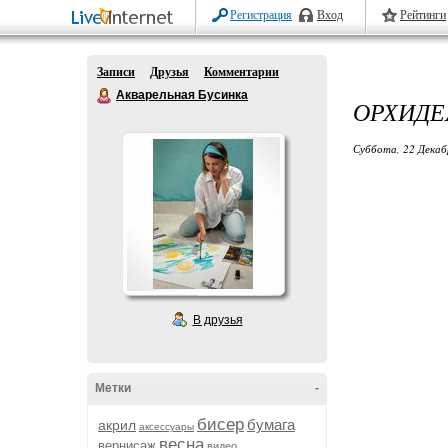
Регистрация
Вход
Рейтинги
Записи
Друзья
Комментарии
Акварельная Бусинка
ОРХИДЕЯ
Суббота, 22 Декаб
В друзья
Метки
-
бисер
бумага
акрил
аксессуары
весна
вернисаж
видео