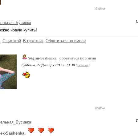
С
рельная_Бусинка
ожно новую купить!
ь
С цитатой
В цитатник
Обратиться по имени
Yogini-Sashenka
обратиться по имени
Суббота, 22 Декабря 2012 г. 13:30 (
ссылка
)
С
рельная_Бусинка
nek-Sashenka
,