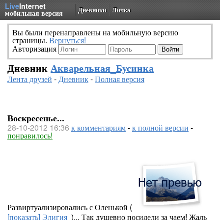
Live
Internet
Дневники
Личка
мобильная версия
Вы были перенаправлены на мобильную версию
страницы.
Вернуться!
Авторизация
Дневник
Акварельная_Бусинка
Лента друзей
-
Дневник
-
Полная версия
Воскресенье...
28-10-2012 16:36
к комментариям
-
к полной версии
-
понравилось!
Развиртуализировались с Оленькой (
[показать]
Элигия
)... Так душевно посидели за чаем! Жаль