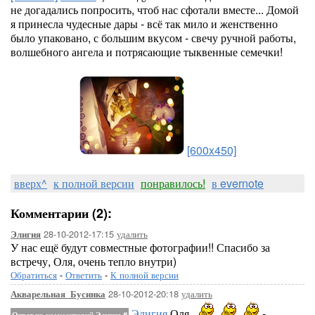
не догадались попросить, чтоб нас сфотали вместе... Домой
я принесла чудесные дары - всё так мило и женственно
было упаковано, с большим вкусом - свечу ручной работы,
волшебного ангела и потрясающие тыквенные семечки!
[600x450]
вверх^
к полной версии
понравилось!
в evernote
Комментарии (2):
28-10-2012-17:15
удалить
Элигия
У нас ещё будут совместные фотографии!! Спасибо за
встречу, Оля, очень тепло внутри)
Обратиться
-
Ответить
-
К полной версии
28-10-2012-20:18
удалить
Акварельная_Бусинка
Элигия
,Оля,
-
Ответ на комментарий Элигия
#