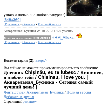
узнаю и ночью, и с любого ракурса :)
[648x360]
Обратиться
-
Ответить
-
К полной версии
24-10-2012-17:03
удалить
Акварельная_Бусинка
HRM_Allexa
,
Ответ на комментарий HRM_Allexa
#
Обратиться
-
Ответить
-
К полной версии
Комментарии (2):
вверх^
Вы сейчас не можете прокомментировать это сообщение.
Дневник Chișinău, eu te iubesc / Кишинёв,
я люблю тебя / Chisinau, i love you. |
Акварельная_Бусинка - Сегодня самый
лучший день! |
Лента друзей Акварельная_Бусинка
/
Полная версия
Добавить в друзья
Страницы:
раньше»