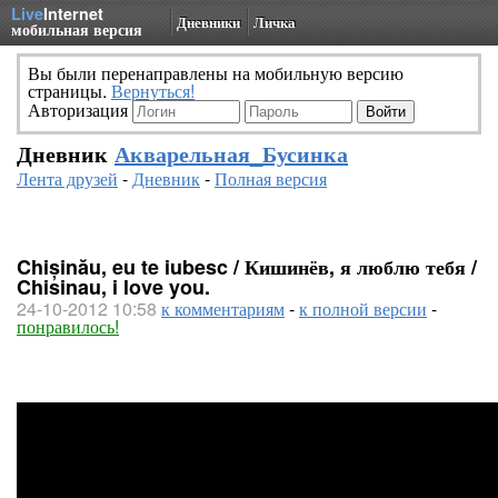
Live
Internet
Дневники
Личка
мобильная версия
Вы были перенаправлены на мобильную версию
страницы.
Вернуться!
Авторизация
Дневник
Акварельная_Бусинка
Лента друзей
-
Дневник
-
Полная версия
Chișinău, eu te iubesc / Кишинёв, я люблю тебя /
Chisinau, i love you.
24-10-2012 10:58
к комментариям
-
к полной версии
-
понравилось!