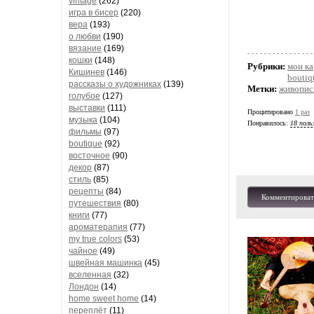
vintage
(262)
игра в бисер
(220)
вера
(193)
о любви
(190)
вязание
(169)
кошки
(148)
Рубрики:
мои к
Кишинев
(146)
boutiq
рассказы о художниках
(139)
Метки:
живопис
голубое
(127)
выставки
(111)
Процитировано
1 раз
музыка
(104)
Понравилось:
18 поль
фильмы
(97)
boutique
(92)
восточное
(90)
декор
(87)
стиль
(85)
рецепты
(84)
Комментироват
путешествия
(80)
книги
(77)
ароматерапия
(77)
my true colors
(53)
чайное
(49)
швейная машинка
(45)
вселенная
(32)
Лондон
(14)
home sweet home
(14)
переплёт
(11)