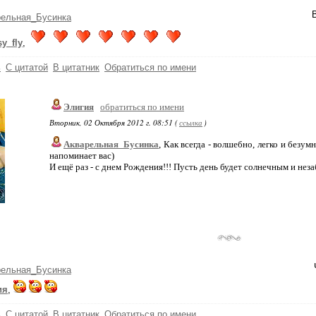
рельная_Бусинка
y_fly
,
ь
С цитатой
В цитатник
Обратиться по имени
Элигия
обратиться по имени
Вторник, 02 Октября 2012 г. 08:51 (
ссылка
)
Акварельная_Бусинка
, Как всегда - волшебно, легко и безу
напоминает вас)
И ещё раз - с днем Рождения!!! Пусть день будет солнечным и не
рельная_Бусинка
ия
,
ь
С цитатой
В цитатник
Обратиться по имени