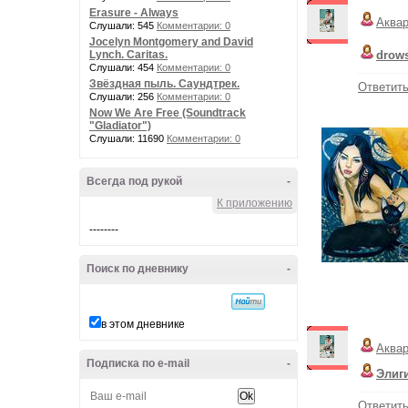
Erasure - Always
Аква
Слушали: 545
Комментарии: 0
Jocelyn Montgomery and David
Lynch. Caritas.
drows
Слушали: 454
Комментарии: 0
Звёздная пыль. Саундтрек.
Ответит
Слушали: 256
Комментарии: 0
Now We Are Free (Soundtrack
"Gladiator")
Слушали: 11690
Комментарии: 0
Всегда под рукой
-
К приложению
--------
Поиск по дневнику
-
в этом дневнике
Аква
Подписка по e-mail
-
Элиг
Ответит