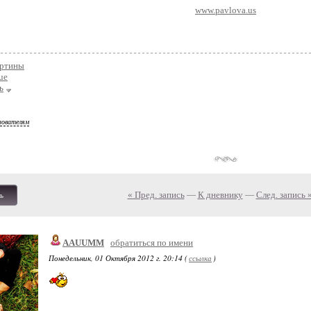
www.pavlova.us
артины
ue
ь
зователям
« Пред. запись
—
К дневнику
—
След. запись 
ь
AAUUMM
обратиться по имени
Понедельник, 01 Октября 2012 г. 20:14 (
ссылка
)