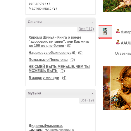
zentangle
(7)
Мастер-класс
(3)
Ссылки
-
Все (117)
Аква
Хироми Шинья - Книга о вреде
"здорового питания", или Как жить
AAU
до 100 лет, не болея
-
(0)
Нарциссус обыкновенус)))
-
(0)
Ответит
Покрывало Пенелопы
-
(0)
НЕ СМЕЙ БЫТЬ МЕНЬШЕ, ЧЕМ ТЫ
МОЖЕШЬ БЫТЬ
-
(2)
В защиту миледи
-
(4)
Музыка
-
Все (19)
Дидюля.Фламенко.
Слушали: 756
Комментарии: 0