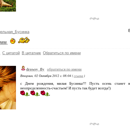
рельная_Бусинка
UMM
,
ь
С цитатой
В цитатник
Обратиться по имени
drowsy_fly
обратиться по имени
Вторник, 02 Октября 2012 г. 08:04 (
ссылка
)
с Днем рождения, милая Бусинка!!! Пусть осень станет вес
неопределенность-счастьем! И пусть так будет всегда!)