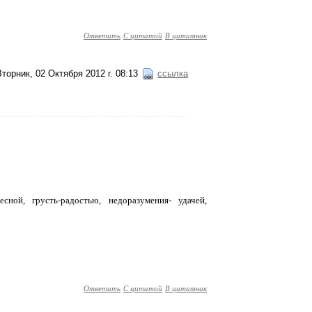
Ответить
С цитатой
В цитатник
Вторник, 02 Октября 2012 г. 08:13
ссылка
ной, грусть-радостью, недоразумения- удачей,
Ответить
С цитатой
В цитатник