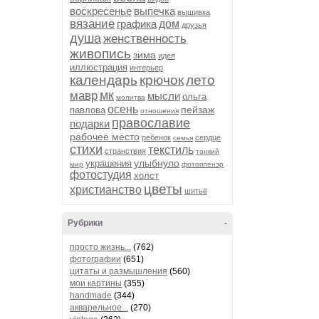
воскресенье
выпечка
вышивка
вязание
графика
дом
друзья
душа
женственность
живопись
зима
идея
иллюстрация
интерьер
календарь
крючок
лето
мк
мавр
мысли
ольга
молитва
осень
пейзаж
павлова
отношения
православие
подарки
рабочее место
ребенок
сердце
семья
стихи
текстиль
странствия
тонкий
улыбнуло
украшения
мир
фотопленэр
фотостудия
холст
цветы
христианство
шитьё
Рубрики
-
просто жизнь...
(762)
фотографии
(651)
цитаты и размышления
(560)
мои картины
(355)
handmade
(344)
акварельное...
(270)