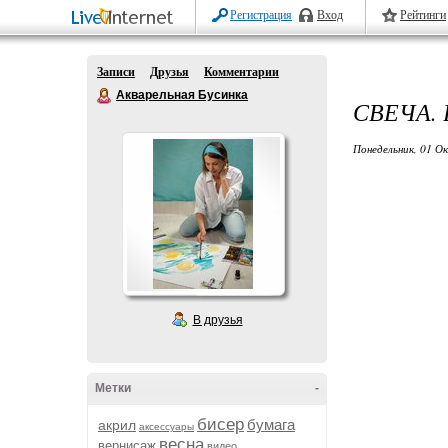
Регистрация
Вход
Рейтинги
Записи
Друзья
Комментарии
Акварельная Бусинка
СВЕЧА.
Понедельник, 01 О
В друзья
Метки
-
бисер
бумага
акрил
аксессуары
весна
вернисаж
видео