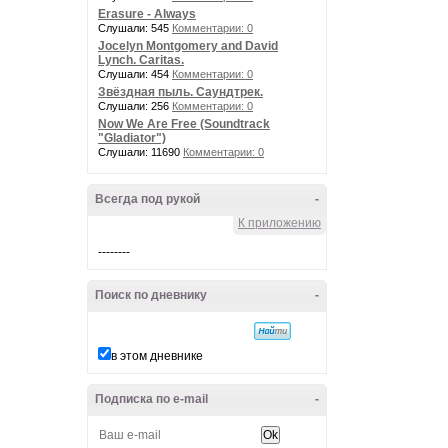
Erasure - Always
Слушали: 545
Комментарии: 0
Jocelyn Montgomery and David
Lynch. Caritas.
Слушали: 454
Комментарии: 0
Звёздная пыль. Саундтрек.
Слушали: 256
Комментарии: 0
Now We Are Free (Soundtrack
"Gladiator")
Слушали: 11690
Комментарии: 0
Всегда под рукой
-
К приложению
--------
Поиск по дневнику
-
в этом дневнике
Подписка по e-mail
-