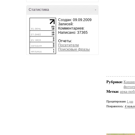
Статистика
-
Создан: 09.09.2009
Записей:
Комментариев:
Написано: 37365
Отчеты:
Посетители
Поисковые фразы
Рубрики:
Кишин
фотог
Метки:
арка по
Процитировано
1 раз
Понравилось:
4 польз