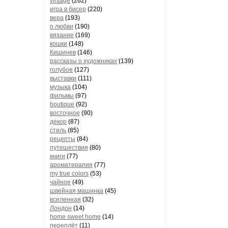
vintage
(262)
игра в бисер
(220)
вера
(193)
о любви
(190)
вязание
(169)
кошки
(148)
Кишинев
(146)
рассказы о художниках
(139)
голубое
(127)
выставки
(111)
музыка
(104)
фильмы
(97)
boutique
(92)
восточное
(90)
декор
(87)
стиль
(85)
рецепты
(84)
путешествия
(80)
книги
(77)
ароматерапия
(77)
my true colors
(53)
чайное
(49)
швейная машинка
(45)
вселенная
(32)
Лондон
(14)
home sweet home
(14)
переплёт
(11)