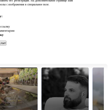
авить без регистрации. На дополнительной странице Вам
волы с изображения в специальное поле.
у:
 ссылку
омментарии
нку