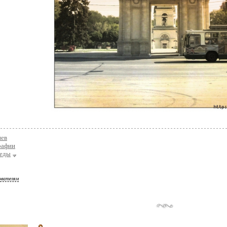
ев
рафии
беды
ователям