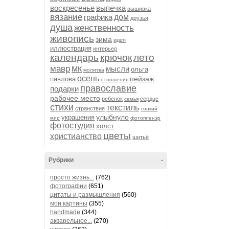
воскресенье
выпечка
вышивка
вязание
графика
дом
друзья
душа
женственность
живопись
зима
идея
иллюстрация
интерьер
календарь
крючок
лето
мк
мавр
мысли
ольга
молитва
осень
пейзаж
павлова
отношения
православие
подарки
рабочее место
ребенок
сердце
семья
стихи
текстиль
странствия
тонкий
улыбнуло
украшения
мир
фотопленэр
фотостудия
холст
цветы
христианство
шитьё
Рубрики
-
просто жизнь...
(762)
фотографии
(651)
цитаты и размышления
(560)
мои картины
(355)
handmade
(344)
акварельное...
(270)