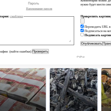
Комментарий можно доб
нужно будет ввести сим
Напоминание пароля
тария:
смайлики
Прикрепить картинк
Переводить URL в
Подписаться на к
Подписать карти
рафии: (найти ошибки)