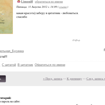
Limoniff
обратиться по имени
Пятница, 31 Августа 2012 г. 14:09 (
ссылка
)
какая красота) заберу в цитатник - любоваться.
спасибо
рельная_Бусинка
та!!!
ь
С цитатой
В цитатник
Обратиться по имени
« Пред. запись
—
К дневнику
—
След. запись 
ь
ентарий:
 пароль на сайте: