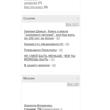
zentangle
(7)
Мастер-класс
(3)
Ссылки
-
Все (117)
Хироми Шинья - Книга о вреде
"здорового питания", или Как жить
до 100 лет, не болея
-
(0)
Нарциссус обыкновенус)))
-
(0)
Покрывало Пенелопы
-
(0)
НЕ СМЕЙ БЫТЬ МЕНЬШЕ, ЧЕМ ТЫ
МОЖЕШЬ БЫТЬ
-
(2)
В защиту миледи
-
(4)
Музыка
-
Все (19)
Дидюля.Фламенко.
Слушали: 756
Комментарии: 0