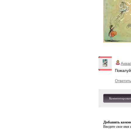
Аква
Пожалуйс
Ответит
Комментироват
Добавить комм
Введите свое имя и