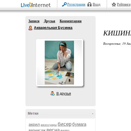
Регистрация
Вход
Рейтинги
Записи
Друзья
Комментарии
Акварельная Бусинка
КИШИНЁ
Воскресенье, 19 Ав
В друзья
Метки
-
бисер
бумага
акрил
аксессуары
весна
вернисаж
видео