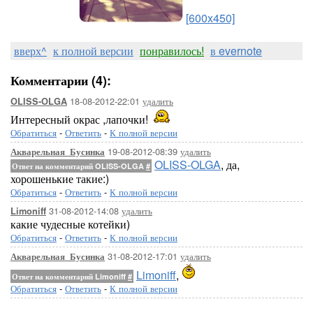
[600x450]
вверх^
к полной версии
понравилось!
в evernote
Комментарии (4):
18-08-2012-22:01
удалить
OLISS-OLGA
Интересный окрас ,лапочки!
Обратиться
-
Ответить
-
К полной версии
19-08-2012-08:39
удалить
Акварельная_Бусинка
OLISS-OLGA
, да,
Ответ на комментарий OLISS-OLGA
#
хорошенькие такие:)
Обратиться
-
Ответить
-
К полной версии
31-08-2012-14:08
удалить
Limoniff
какие чудесные котейки)
Обратиться
-
Ответить
-
К полной версии
31-08-2012-17:01
удалить
Акварельная_Бусинка
Limoniff
,
Ответ на комментарий Limoniff
#
Обратиться
-
Ответить
-
К полной версии