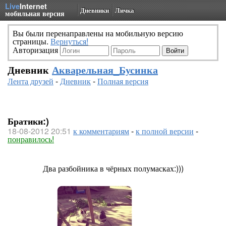
Live
Internet
Дневники
Личка
мобильная версия
Вы были перенаправлены на мобильную версию
страницы.
Вернуться!
Авторизация
Дневник
Акварельная_Бусинка
Лента друзей
-
Дневник
-
Полная версия
Братики:)
18-08-2012 20:51
к комментариям
-
к полной версии
-
понравилось!
Два разбойника в чёрных полумасках:)))