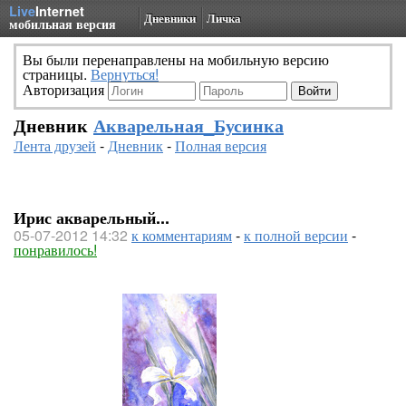
Live
Internet
Дневники
Личка
мобильная версия
Вы были перенаправлены на мобильную версию
страницы.
Вернуться!
Авторизация
Дневник
Акварельная_Бусинка
Лента друзей
-
Дневник
-
Полная версия
Ирис акварельный...
05-07-2012 14:32
к комментариям
-
к полной версии
-
понравилось!