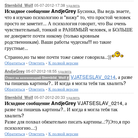
05-07-2012-17:38
удалить
Sternbild_Wolf
Исходное сообщение AndjeGrey
Бусинка, Вы ведь знаете,
что я изучаю психологию и "вижу" то, что простой человек
просто не заметит... А психология говорит, что Вы очень
чувствительный, тонкий и РАНИМЫЙ человек, и БОЛЬШЕ
не доверяете почти никому (только кровным
родственникам). Ваши работы чудесны!!! но такие
грустные...
Странно,но ты мне почти тоже самое говорила..:))
Обратиться
-
Ответить
-
К полной версии
05-07-2012-18:55
удалить
AndjeGrey
VJATSESLAV_0214
, а разве
Ответ на комментарий Sternbild_Wolf
#
ты пишешь картины?.. И когда я могла тебя так хвалить?
Обратиться
-
Ответить
-
К полной версии
05-07-2012-20:33
удалить
Sternbild_Wolf
Исходное сообщение AndjeGrey
VJATSESLAV_0214, а
разве ты пишешь картины?.. И когда я могла тебя так
хвалить?
Разве для похвал обязательно писать картины..:?)Это,я про
психологию...:)
Обратиться
-
Ответить
-
К полной версии