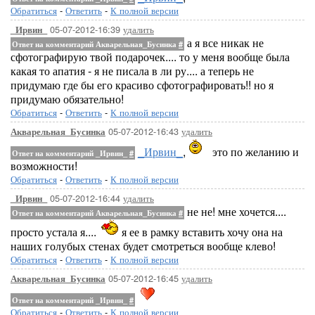
Обратиться
-
Ответить
-
К полной версии
05-07-2012-16:39
удалить
_Ирвин_
а я все никак не
Ответ на комментарий Акварельная_Бусинка
#
сфотографирую твой подарочек.... то у меня вообще была
какая то апатия - я не писала в ли ру.... а теперь не
придумаю где бы его красиво сфотографировать!! но я
придумаю обязательно!
Обратиться
-
Ответить
-
К полной версии
05-07-2012-16:43
удалить
Акварельная_Бусинка
_Ирвин_
,
это по желанию и
Ответ на комментарий _Ирвин_
#
возможности!
Обратиться
-
Ответить
-
К полной версии
05-07-2012-16:44
удалить
_Ирвин_
не не! мне хочется....
Ответ на комментарий Акварельная_Бусинка
#
просто устала я....
я ее в рамку вставить хочу она на
наших голубых стенах будет смотреться вообще клево!
Обратиться
-
Ответить
-
К полной версии
05-07-2012-16:45
удалить
Акварельная_Бусинка
Ответ на комментарий _Ирвин_
#
Обратиться
-
Ответить
-
К полной версии