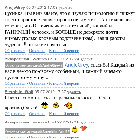
05-07-2012-17:03
удалить
AndjeGrey
Бусинка, Вы ведь знаете, что я изучаю психологию и "вижу"
то, что простой человек просто не заметит... А психология
говорит, что Вы очень чувствительный, тонкий и
РАНИМЫЙ человек, и БОЛЬШЕ не доверяете почти
никому (только кровным родственникам). Ваши работы
чудесны!!! но такие грустные...
Обратиться
-
Ответить
-
К полной версии
05-07-2012-17:34
удалить
Акварельная_Бусинка
AndjeGrey
, спасибо! Каждый из
Ответ на комментарий AndjeGrey
#
нас в чём-то по-своему особенный, и каждый зачем-то
нужен этому миру...
Обратиться
-
Ответить
-
К полной версии
05-07-2012-17:37
удалить
Sternbild_Wolf
Школа вспомнилась,акварельные краски..:) Очень
красиво,Ольга!
Обратиться
-
Ответить
-
К полной версии
05-07-2012-17:38
удалить
Акварельная_Бусинка
Ответ на комментарий Sternbild_Wolf
#
Обратиться
-
Ответить
-
К полной версии