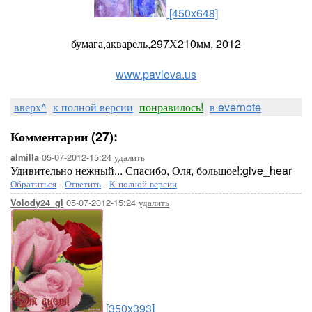
[450x648]
бумага,акварель,297Х210мм, 2012
www.pavlova.us
вверх^
к полной версии
понравилось!
в evernote
Комментарии (27):
05-07-2012-15:24
удалить
almilla
Удивительно нежный... Спасибо, Оля, большое!:give_hear
Обратиться
-
Ответить
-
К полной версии
05-07-2012-15:24
удалить
Volody24_gl
[350x393]