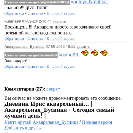
yoginya-Natalika
,
Ответ на комментарий yoginya-Natalika
#
спасибо!!!:give_hear
Обратиться
-
Ответить
-
К полной версии
07-09-2012-10:44
удалить
kusina99
Восхищена !!! Акварели просто завораживают своей
неземной легкостью,нежностью....
Обратиться
-
Ответить
-
К полной версии
07-09-2012-16:52
удалить
Акварельная_Бусинка
kusina99
,
Ответ на комментарий kusina99
#
благодарю!!!
Обратиться
-
Ответить
-
К полной версии
Комментарии (27):
вверх^
Вы сейчас не можете прокомментировать это сообщение.
Дневник Ирис акварельный... |
Акварельная_Бусинка - Сегодня самый
лучший день! |
Лента друзей Акварельная_Бусинка
/
Полная версия
Добавить в друзья