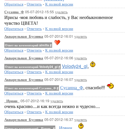
Обратиться
-
Ответить
-
К полной версии
05-07-2012-15:55
удалить
Сусанна_Ф
Ирисы -моя любовь и слабость, у Вас необыкновенное
чувство ЦВЕТА!
Обратиться
-
Ответить
-
К полной версии
05-07-2012-16:01
удалить
Акварельная_Бусинка
Ответ на комментарий almilla
#
Обратиться
-
Ответить
-
К полной версии
05-07-2012-16:06
удалить
Акварельная_Бусинка
Volody24_gl
,
Ответ на комментарий Volody24_gl
#
Обратиться
-
Ответить
-
К полной версии
05-07-2012-16:07
удалить
Акварельная_Бусинка
Сусанна_Ф
, спасибо!!!
Ответ на комментарий Сусанна_Ф
#
Обратиться
-
Ответить
-
К полной версии
05-07-2012-16:19
удалить
_Ирвин_
очень красиво....и как всегда нежно и чудесно....
Обратиться
-
Ответить
-
К полной версии
05-07-2012-16:37
удалить
Акварельная_Бусинка
_Ирвин_
,
Ответ на комментарий _Ирвин_
#