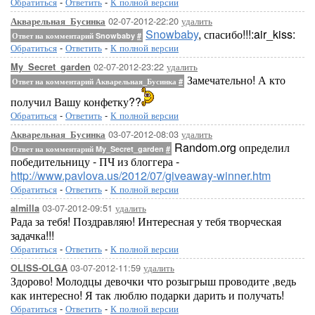
Обратиться
-
Ответить
-
К полной версии
02-07-2012-22:20
удалить
Акварельная_Бусинка
Snowbaby
, спасибо!!!:air_kiss:
Ответ на комментарий Snowbaby
#
Обратиться
-
Ответить
-
К полной версии
02-07-2012-23:22
удалить
My_Secret_garden
Замечательно! А кто
Ответ на комментарий Акварельная_Бусинка
#
получил Вашу конфетку??
Обратиться
-
Ответить
-
К полной версии
03-07-2012-08:03
удалить
Акварельная_Бусинка
Random.org определил
Ответ на комментарий My_Secret_garden
#
победительницу - ПЧ из блоггера -
http://www.pavlova.us/2012/07/giveaway-winner.htm
Обратиться
-
Ответить
-
К полной версии
03-07-2012-09:51
удалить
almilla
Рада за тебя! Поздравляю! Интересная у тебя творческая
задачка!!!
Обратиться
-
Ответить
-
К полной версии
03-07-2012-11:59
удалить
OLISS-OLGA
Здорово! Молодцы девочки что розыгрыш проводите ,ведь
как интересно! Я так люблю подарки дарить и получать!
Обратиться
-
Ответить
-
К полной версии