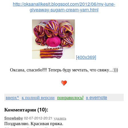
http://oksanalikesit.blogspot.com/2012/06/my-june-
giveaway-sugarn-cream-yarn.html
[400x369]
Оксана, спасибо!!!! Теперь буду мечтать, что свяжу...:)))
вверх^
к полной версии
понравилось!
в evernote
Комментарии (10):
02-07-2012-20:21
удалить
Snowbaby
Поздравляю. Красивая пряжа.