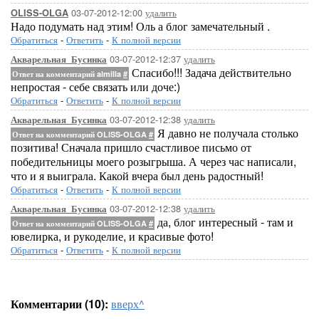
03-07-2012-12:00
удалить
OLISS-OLGA
Надо подумать над этим! Оль а блог замечательный .
Обратиться
-
Ответить
-
К полной версии
03-07-2012-12:37
удалить
Акварельная_Бусинка
Спасибо!!! Задача действительно
Ответ на комментарий almilla
#
непростая - себе связать или доче:)
Обратиться
-
Ответить
-
К полной версии
03-07-2012-12:38
удалить
Акварельная_Бусинка
Я давно не получала столько
Ответ на комментарий OLISS-OLGA
#
позитива! Сначала пришло счастливое письмо от
победительницы моего розыгрыша. А через час написали,
что и я выиграла. Какой вчера был день радостный!
Обратиться
-
Ответить
-
К полной версии
03-07-2012-12:38
удалить
Акварельная_Бусинка
да, блог интересный - там и
Ответ на комментарий OLISS-OLGA
#
ювелирка, и рукоделие, и красивые фото!
Обратиться
-
Ответить
-
К полной версии
Комментарии (10):
вверх^