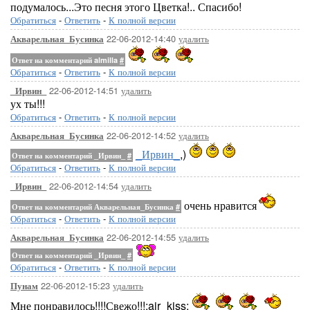
подумалось...Это песня этого Цветка!.. Спасибо!
Обратиться
-
Ответить
-
К полной версии
22-06-2012-14:40
удалить
Акварельная_Бусинка
Ответ на комментарий almilla
#
Обратиться
-
Ответить
-
К полной версии
22-06-2012-14:51
удалить
_Ирвин_
ух ты!!!
Обратиться
-
Ответить
-
К полной версии
22-06-2012-14:52
удалить
Акварельная_Бусинка
_Ирвин_
,)
Ответ на комментарий _Ирвин_
#
Обратиться
-
Ответить
-
К полной версии
22-06-2012-14:54
удалить
_Ирвин_
очень нравится
Ответ на комментарий Акварельная_Бусинка
#
Обратиться
-
Ответить
-
К полной версии
22-06-2012-14:55
удалить
Акварельная_Бусинка
Ответ на комментарий _Ирвин_
#
Обратиться
-
Ответить
-
К полной версии
22-06-2012-15:23
удалить
Пунам
Мне понравилось!!!!Свежо!!!:air_kiss: