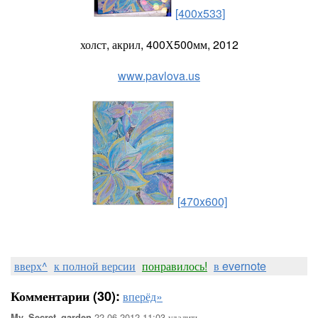
[400x533]
холст, акрил, 400Х500мм, 2012
www.pavlova.us
[470x600]
вверх^
к полной версии
понравилось!
в evernote
Комментарии (30):
вперёд»
22-06-2012-11:03
удалить
My_Secret_garden