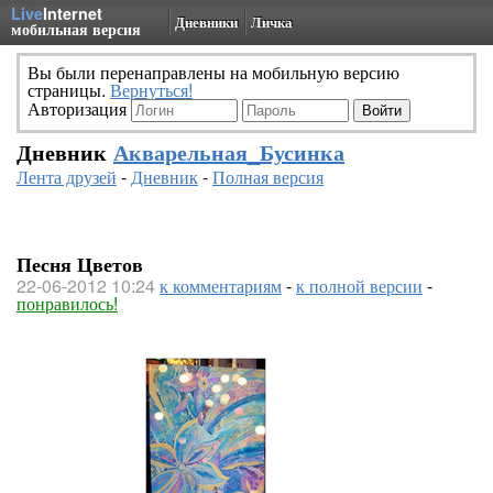
Live
Internet
Дневники
Личка
мобильная версия
Вы были перенаправлены на мобильную версию
страницы.
Вернуться!
Авторизация
Дневник
Акварельная_Бусинка
Лента друзей
-
Дневник
-
Полная версия
Песня Цветов
22-06-2012 10:24
к комментариям
-
к полной версии
-
понравилось!