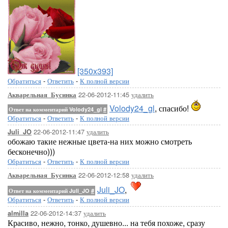
[350x393]
Обратиться
-
Ответить
-
К полной версии
22-06-2012-11:45
удалить
Акварельная_Бусинка
Volody24_gl
, спасибо!
Ответ на комментарий Volody24_gl
#
Обратиться
-
Ответить
-
К полной версии
22-06-2012-11:47
удалить
Juli_JO
обожаю такие нежные цвета-на них можно смотреть
бесконечно)))
Обратиться
-
Ответить
-
К полной версии
22-06-2012-12:58
удалить
Акварельная_Бусинка
Juli_JO
,
Ответ на комментарий Juli_JO
#
Обратиться
-
Ответить
-
К полной версии
22-06-2012-14:37
удалить
almilla
Красиво, нежно, тонко, душевно... на тебя похоже, сразу