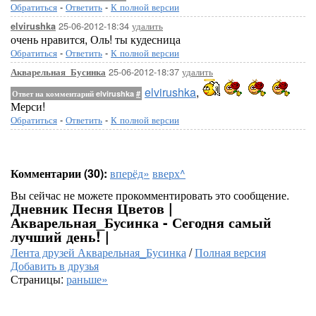
Обратиться
-
Ответить
-
К полной версии
25-06-2012-18:34
удалить
elvirushka
очень нравится, Оль! ты кудесница
Обратиться
-
Ответить
-
К полной версии
25-06-2012-18:37
удалить
Акварельная_Бусинка
elvirushka
,
Ответ на комментарий elvirushka
#
Мерси!
Обратиться
-
Ответить
-
К полной версии
Комментарии (30):
вперёд»
вверх^
Вы сейчас не можете прокомментировать это сообщение.
Дневник Песня Цветов |
Акварельная_Бусинка - Сегодня самый
лучший день! |
Лента друзей Акварельная_Бусинка
/
Полная версия
Добавить в друзья
Страницы:
раньше»