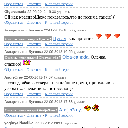
Обратиться
-
Ответить
-
К полной версии
22-06-2012-16:38
удалить
Olga-canada
Ой,как красиво!Даже показалось,что не песня,а танец:)))
Обратиться
-
Ответить
-
К полной версии
22-06-2012-16:56
удалить
Акварельная_Бусинка
Пунам
, как приятно!
Ответ на комментарий Пунам
#
Обратиться
-
Ответить
-
К полной версии
22-06-2012-16:56
удалить
Акварельная_Бусинка
Olga-canada
, Олечка,
Ответ на комментарий Olga-canada
#
спасибо!
Обратиться
-
Ответить
-
К полной версии
22-06-2012-17:37
удалить
AndjeGrey
Песня далёкого севера - нежнейшие цвета, причудливые
узоры и... снежинки... потрясающе!
Обратиться
-
Ответить
-
К полной версии
22-06-2012-17:38
удалить
Акварельная_Бусинка
AndjeGrey
,
Ответ на комментарий AndjeGrey
#
Обратиться
-
Ответить
-
К полной версии
22-06-2012-20:32
удалить
yoginya-Natalika