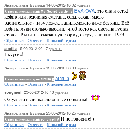
14-06-2012-16:02
удалить
Акварельная_Бусинка
EVA-OVA
, это она и есть:)
Ответ на комментарий My_Secret_garden
#
кефир или нежирная сметана, сода, сахар, масло
растительное - пару ложек, ваниль,можно даже без яиц...Всё
взбить, муки столько вмесить, чтоб тесто как сметана густая
стало... Вылить в смазанную форму, сверху - вишни...Всё!
Обратиться
-
Ответить
-
К полной версии
15-06-2012-06:17
удалить
almilla
Вкуусно!
Обратиться
-
Ответить
-
К полной версии
15-06-2012-08:00
удалить
Акварельная_Бусинка
almilla
,
Ответ на комментарий almilla
#
Обратиться
-
Ответить
-
К полной версии
23-06-2012-16:13
удалить
songmeili
Ох,уж эта выпечка,сплошные соблазны!!!
Обратиться
-
Ответить
-
К полной версии
23-06-2012-16:25
удалить
Акварельная_Бусинка
И не говорите!:)
Ответ на комментарий songmeili
#
Обратиться
-
Ответить
-
К полной версии