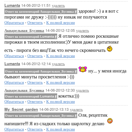
14-06-2012-11:51
удалить
Lumanta
здорово! :-) а я вот с
Ответ на комментарий Акварельная_Бусинка
#
пирогами не дружу :-)))))) ну никак не получаются
Обратиться
-
Ответить
-
К полной версии
14-06-2012-12:05
удалить
Акварельная_Бусинка
Я отлично помню роскошные
Ответ на комментарий Lumanta
#
пирожки в твоем исполнении:)У меня даже в цитатнике
есть - пироги без яиц!Так что нечего скромничать
Обратиться
-
Ответить
-
К полной версии
14-06-2012-12:14
удалить
Lumanta
ну... у меня иногда
Ответ на комментарий Акварельная_Бусинка
#
бывают минуты просветления :-)))
Обратиться
-
Ответить
-
К полной версии
14-06-2012-12:30
удалить
Акварельная_Бусинка
кокетка:)))
Ответ на комментарий Lumanta
#
Обратиться
-
Ответить
-
К полной версии
14-06-2012-13:13
удалить
My_Secret_garden
Оля, рецептик
Ответ на комментарий Акварельная_Бусинка
#
напишите!!! Я из сладких только шарлотку делаю
Обратиться
-
Ответить
-
К полной версии