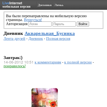
Live
Internet
Дневники
Личка
мобильная версия
Вы были перенаправлены на мобильную версию
страницы.
Вернуться!
Авторизация
Дневник
Акварельная_Бусинка
Лента друзей
-
Дневник
-
Полная версия
Завтрак:)
14-06-2012 10:51
к комментариям
-
к полной версии
-
понравилось!