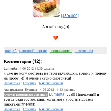
[450x600]
А я всё пеку:))))
вверх^
к полной версии
понравилось!
в evernote
Комментарии (12):
14-06-2012-11:39
удалить
Lumanta
я уже не могу смотреть на твои вкусняшки. возьму и приеду
на пробу :-))))) очень вкусно смотрится!
Обратиться
-
Ответить
-
К полной версии
14-06-2012-11:43
удалить
Акварельная_Бусинка
Lumanta
, ура!!! Приезжай!!! я
Ответ на комментарий Lumanta
#
всегда рада гостям, рада, когда могу угостить друзей
пирогами!:friends:
Обратиться
-
Ответить
-
К полной версии