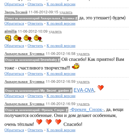
Обратиться
-
Ответить
-
К полной версии
11-06-2012-09:15
удалить
ЗверьЛесной
да, это утешает) будем)
Ответ на комментарий Акварельная_Бусинка
#
Обратиться
-
Ответить
-
К полной версии
11-06-2012-10:09
удалить
almilla
Обратиться
-
Ответить
-
К полной версии
11-06-2012-16:58
удалить
Акварельная_Бусинка
Ой спасибо! Как приятно! Вам
Ответ на комментарий Snowbaby
#
тоже - счастливого творчества!!!
Обратиться
-
Ответить
-
К полной версии
11-06-2012-16:59
удалить
Акварельная_Бусинка
EVA-OVA
,
Ответ на комментарий My_Secret_garden
#
Обратиться
-
Ответить
-
К полной версии
11-06-2012-16:59
удалить
Акварельная_Бусинка
-Фрекен_Снорк-
, да, вещи
Ответ на комментарий -Фрекен_Снорк-
#
получаются особенные. Они и дом делают особенным,
очень тёплым!
Спасибо!
Обратиться
-
Ответить
-
К полной версии