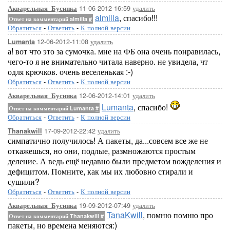
11-06-2012-16:59
удалить
Акварельная_Бусинка
almilla
, спасибо!!!
Ответ на комментарий almilla
#
Обратиться
-
Ответить
-
К полной версии
12-06-2012-11:08
удалить
Lumanta
а! вот что это за сумочка. мне на ФБ она очень понравилась,
чего-то я не внимательно читала наверно. не увидела, чт
одля крючков. очень веселенькая :-)
Обратиться
-
Ответить
-
К полной версии
12-06-2012-14:01
удалить
Акварельная_Бусинка
Lumanta
, спасибо!
Ответ на комментарий Lumanta
#
Обратиться
-
Ответить
-
К полной версии
17-09-2012-22:42
удалить
Thanakwill
симпатично получилось! А пакеты, да...совсем все же не
откажешься, но они, подлые, размножаются простым
деление. А ведь ещё недавно были предметом вожделения и
дефицитом. Помните, как мы их любовно стирали и
сушили?
Обратиться
-
Ответить
-
К полной версии
19-09-2012-07:49
удалить
Акварельная_Бусинка
TanaKwill
, помню помню про
Ответ на комментарий Thanakwill
#
пакеты, но времена меняются:)