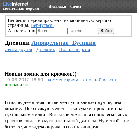
Live
Internet
Дневники
Личка
мобильная версия
Вы были перенаправлены на мобильную версию
страницы.
Вернуться!
Авторизация
Дневник
Акварельная_Бусинка
Лента друзей
-
Дневник
-
Полная версия
Новый домик для крючков:)
10-06-2012 18:59
к комментариям
-
к полной версии
-
понравилось!
В последнее время шитьё меня успокаивает лучше, чем
вязание. Шью всякую мелочь - эко-сумки, прихватки на
кухню, косметички...Вот такой чехол для своих вязальных
крючков сшила из кусочков старой джинсы. Ну и чтобы не
было скучно задекорировала его пуговицами...