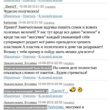
10-06-2012-21:33
удалить
_DaninY_
Чудесно получилось!
Обратиться
-
Ответить
-
К полной версии
10-06-2012-21:52
удалить
holycrap
Привет! Замечательная задумка пошить сумок и всяких
полезных мелочей! У нас тут вроде все давно "зеленое" и
вроде так наз "экосумки" каждый уважающий себя
супермаркет раздает всё равно приходится грешить
пластиком А пластик и полиэтилен в доме так раздражает!
Возьму с тебя пример и пойду шить мешки для всего!
Обратиться
-
Ответить
-
К полной версии
10-06-2012-22:00
удалить
Акварельная_Бусинка
На самом деле полностью
Ответ на комментарий ЗверьЛесной
#
отказаться сложно от пакетов...Будем стремиться!
Обратиться
-
Ответить
-
К полной версии
10-06-2012-22:00
удалить
Акварельная_Бусинка
_DaninY_
,
Ответ на комментарий _DaninY_
#
Обратиться
-
Ответить
-
К полной версии
10-06-2012-22:05
удалить
Акварельная_Бусинка
holycrap
, экосумки в
Ответ на комментарий holycrap
#