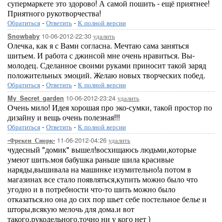
супермаркете это здорово! А самой пошить - ещё приятнее!
Приятного рукотворчества!
Обратиться
-
Ответить
-
К полной версии
10-06-2012-22:30
удалить
Snowbaby
Олечка, как я с Вами согласна. Мечтаю сама заняться
шитьем. И работа с джинсой мне очень нравиться. Вы-
молодец. Сделанное своими руками приносит такой заряд
положительных эмоций. Желаю новых творческих побед.
Обратиться
-
Ответить
-
К полной версии
10-06-2012-23:24
удалить
My_Secret_garden
Очень мило! Идея хорошая про эко-сумки, такой простор по
дизайну и вещь очень полезная!!!
Обратиться
-
Ответить
-
К полной версии
11-06-2012-04:26
удалить
-Фрекен_Снорк-
чудесный "домик" вышел!восхищаюсь людьми,которые
умеют шить.моя бабушка раньше шила красивые
наряды,вышивала на машинке изумительно!а потом в
магазинах все стало появляться,купить можно было что
угодно и в потребности что-то шить можно было
отказаться.но она до сих пор шьет себе постельное белье и
шторы,всякую мелочь для дома.и вот
такого,рукодельного,точно ни у кого нет )