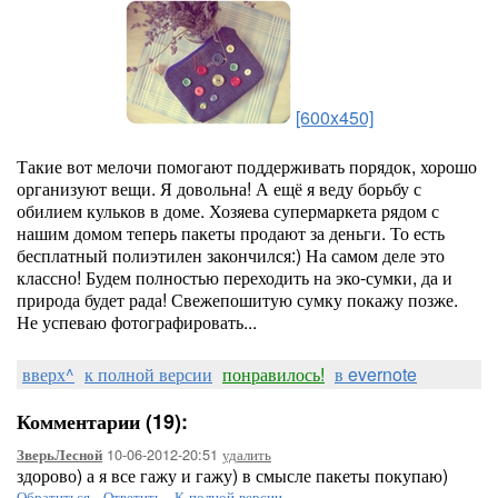
[600x450]
Такие вот мелочи помогают поддерживать порядок, хорошо
организуют вещи. Я довольна! А ещё я веду борьбу с
обилием кульков в доме. Хозяева супермаркета рядом с
нашим домом теперь пакеты продают за деньги. То есть
бесплатный полиэтилен закончился:) На самом деле это
классно! Будем полностью переходить на эко-сумки, да и
природа будет рада! Свежепошитую сумку покажу позже.
Не успеваю фотографировать...
вверх^
к полной версии
понравилось!
в evernote
Комментарии (19):
10-06-2012-20:51
удалить
ЗверьЛесной
здорово) а я все гажу и гажу) в смысле пакеты покупаю)
Обратиться
-
Ответить
-
К полной версии