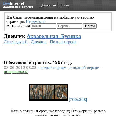
Live
Internet
Дневники
Личка
мобильная версия
Вы были перенаправлены на мобильную версию
страницы.
Вернуться!
Авторизация
Дневник
Акварельная_Бусинка
Лента друзей
-
Дневник
-
Полная версия
Гобеленовый триптих. 1997 год.
08-06-2012 08:08
к комментариям
-
к полной версии
-
понравилось!
[700x308]
Давно соткан и сразу же продан:) Примерный размер
каждой части - 23Х30см.