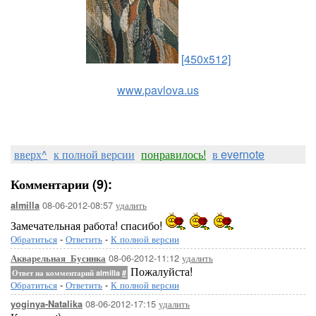
[450x512]
www.pavlova.us
вверх^
к полной версии
понравилось!
в evernote
Комментарии (9):
08-06-2012-08:57
удалить
almilla
Замечательная работа! спасибо!
Обратиться
-
Ответить
-
К полной версии
08-06-2012-11:12
удалить
Акварельная_Бусинка
Пожалуйста!
Ответ на комментарий almilla
#
Обратиться
-
Ответить
-
К полной версии
08-06-2012-17:15
удалить
yoginya-Natalika