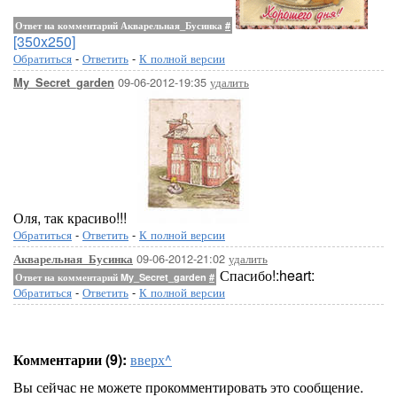
Ответ на комментарий Акварельная_Бусинка
#
[350x250]
Обратиться
-
Ответить
-
К полной версии
09-06-2012-19:35
удалить
My_Secret_garden
Оля, так красиво!!!
Обратиться
-
Ответить
-
К полной версии
09-06-2012-21:02
удалить
Акварельная_Бусинка
Спасибо!:heart:
Ответ на комментарий My_Secret_garden
#
Обратиться
-
Ответить
-
К полной версии
Комментарии (9):
вверх^
Вы сейчас не можете прокомментировать это сообщение.