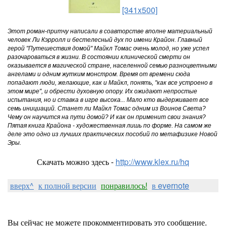
[341x500]
Этот роман-притчу написали в соавторстве вполне материальный
человек Ли Кэрролл и бестелесный дух по имени Крайон. Главный
герой "Путешествия домой" Майкл Томас очень молод, но уже успел
разочароваться в жизни. В состоянии клинической смерти он
оказывается в магической стране, населенной семью разноцветными
ангелами и одним жутким монстром. Время от времени сюда
попадают люди, желающие, как и Майкл, понять, "как все устроено в
этом мире", и обрести духовную опору. Их ожидают непростые
испытания, но и ставка в игре высока... Мало кто выдерживает все
семь инициаций. Станет ли Майкл Томас одним из Воинов Света?
Чему он научится на пути домой? И как он применит свои знания?
Пятая книга Крайона - художественная лишь по форме. На самом же
деле это одно из лучших практических пособий по метафизике Новой
Эры.
Скачать можно здесь -
http://www.klex.ru/hq
вверх^
к полной версии
понравилось!
в evernote
Вы сейчас не можете прокомментировать это сообщение.