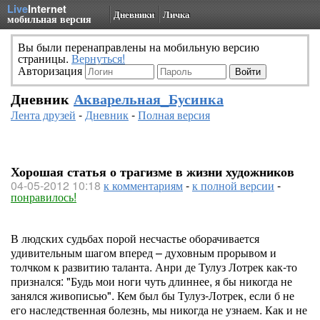
Live
Internet
Дневники
Личка
мобильная версия
Вы были перенаправлены на мобильную версию
страницы.
Вернуться!
Авторизация
Дневник
Акварельная_Бусинка
Лента друзей
-
Дневник
-
Полная версия
Хорошая статья о трагизме в жизни художников
04-05-2012 10:18
к комментариям
-
к полной версии
-
понравилось!
В людских судьбах порой несчастье оборачивается
удивительным шагом вперед – духовным прорывом и
толчком к развитию таланта. Анри де Тулуз Лотрек как-то
признался: "Будь мои ноги чуть длиннее, я бы никогда не
занялся живописью". Кем был бы Тулуз-Лотрек, если б не
его наследственная болезнь, мы никогда не узнаем. Как и не