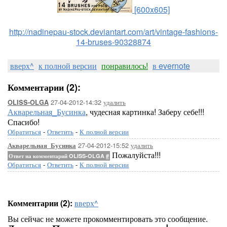
[600x605]
http://nadinepau-stock.deviantart.com/art/vintage-fashions-
14-bruses-90328874
вверх^
к полной версии
понравилось!
в evernote
Комментарии (2):
27-04-2012-14:32
удалить
OLISS-OLGA
Акварельная_Бусинка
, чудесная картинка! Заберу себе!!!
Спасибо!
Обратиться
-
Ответить
-
К полной версии
27-04-2012-15:52
удалить
Акварельная_Бусинка
Пожалуйста!!!
Ответ на комментарий OLISS-OLGA
#
Обратиться
-
Ответить
-
К полной версии
Комментарии (2):
вверх^
Вы сейчас не можете прокомментировать это сообщение.