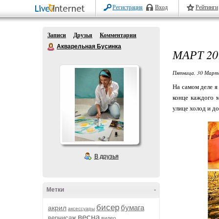
Регистрация
Вход
Рейтинги
Записи
Друзья
Комментарии
Акварельная Бусинка
МАРТ 20
Пятница, 30 Марта
На самом деле я
конце каждого м
улице холод и дож
В друзья
Метки
-
бисер
бумага
акрил
аксессуары
весна
вернисаж
видео