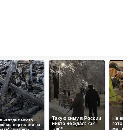
Такую зиму в России
Не ешьт
 выглядит место
никто не ждал: как
готовую
шение вертолета на
так?!
магазин
казе: смотреть