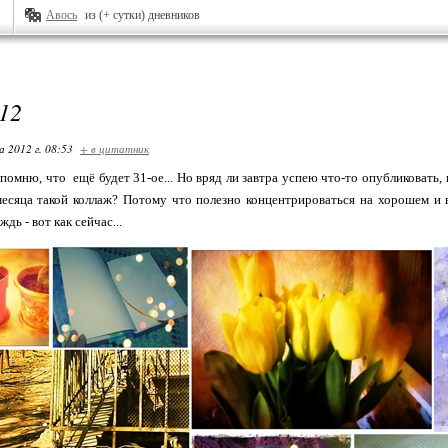
Авось
из (+ сутки) дневников
12
 2012 г. 08:53
+ в цитатник
 помню, что ещё будет 31-ое... Но вряд ли завтра успею что-то опубликовать,
есяца такой коллаж? Потому что полезно концентрироваться на хорошем и 
дь - вот как сейчас...