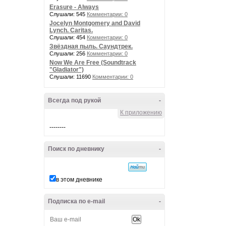
Erasure - Always
Слушали: 545
Комментарии: 0
Jocelyn Montgomery and David
Lynch. Caritas.
Слушали: 454
Комментарии: 0
Звёздная пыль. Саундтрек.
Слушали: 256
Комментарии: 0
Now We Are Free (Soundtrack
"Gladiator")
Слушали: 11690
Комментарии: 0
Всегда под рукой
-
К приложению
--------
Поиск по дневнику
-
в этом дневнике
Подписка по e-mail
-