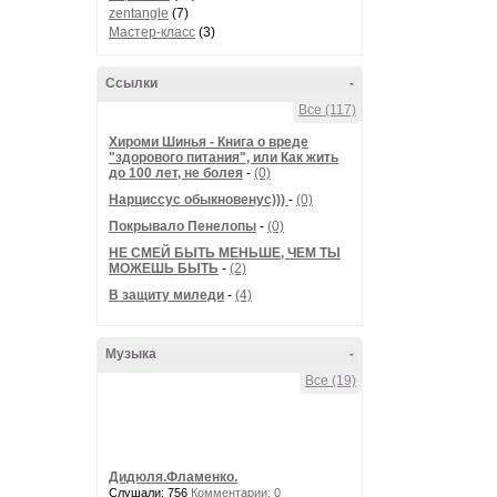
zentangle
(7)
Мастер-класс
(3)
Ссылки
-
Все (117)
Хироми Шинья - Книга о вреде
"здорового питания", или Как жить
до 100 лет, не болея
-
(0)
Нарциссус обыкновенус)))
-
(0)
Покрывало Пенелопы
-
(0)
НЕ СМЕЙ БЫТЬ МЕНЬШЕ, ЧЕМ ТЫ
МОЖЕШЬ БЫТЬ
-
(2)
В защиту миледи
-
(4)
Музыка
-
Все (19)
Дидюля.Фламенко.
Слушали: 756
Комментарии: 0