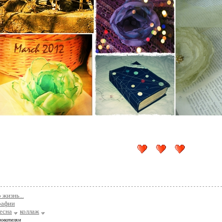
 жизнь...
рафии
есна
коллаж
зователям