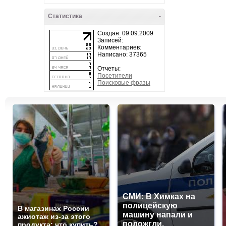
Статистика
-
Создан: 09.09.2009
Записей:
Комментариев:
Написано: 37365
Отчеты:
Посетители
Поисковые фразы
СМИ: В Химках на
полицейскую
В магазинах России
машину напали и
ажиотаж из-за этого
подожгли.
продукта: что купить?