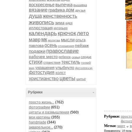
воскресенье
выпечка
вышивка
вязание
графика
дом
друзья
душа
женственность
живопись
зима
идея
иллюстрация
интерьер
календарь
крючок
лето
мк
мавр
мысли
ольга
молитва
осень
пейзаж
павлова
отношения
православие
подарки
рабочее место
ребенок
сердце
семья
стихи
текстиль
странствия
тонкий
улыбнуло
украшения
мир
фотопленэр
фотостудия
холст
цветы
христианство
шитьё
Рубрики
-
просто жизнь...
(762)
фотографии
(651)
цитаты и размышления
(560)
Рубрики:
просто
мои картины
(355)
фотог
handmade
(344)
Метки:
март
в
акварельное...
(270)
Понравилось:
10 поль