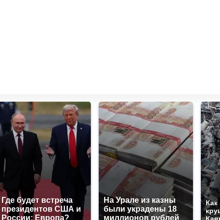
Где будет встреча
На Урале из казны
Как
президентов США и
были украдены 18
кру
России: Европа?
миллионов рублей
Кав