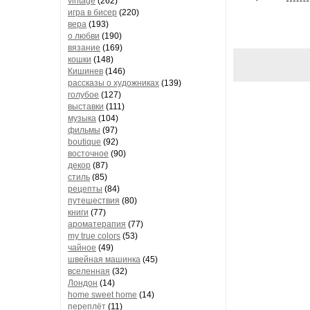
vintage
(262)
игра в бисер
(220)
вера
(193)
о любви
(190)
вязание
(169)
кошки
(148)
Кишинев
(146)
рассказы о художниках
(139)
голубое
(127)
выставки
(111)
музыка
(104)
фильмы
(97)
boutique
(92)
восточное
(90)
декор
(87)
стиль
(85)
рецепты
(84)
путешествия
(80)
книги
(77)
ароматерапия
(77)
my true colors
(53)
чайное
(49)
швейная машинка
(45)
вселенная
(32)
Лондон
(14)
home sweet home
(14)
переплёт
(11)