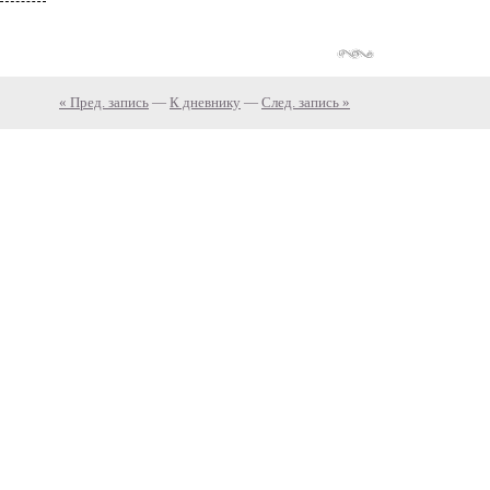
« Пред. запись
—
К дневнику
—
След. запись »