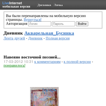
Live
Internet
Дневники
Личка
мобильная версия
Вы были перенаправлены на мобильную версию
страницы.
Вернуться!
Авторизация
Дневник
Акварельная_Бусинка
Лента друзей
-
Дневник
-
Полная версия
Навеяно восточной поэзией...
17-03-2012 10:31
к комментариям
-
к полной версии
-
понравилось!