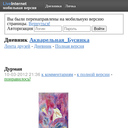
Live
Internet
Дневники
Личка
мобильная версия
Вы были перенаправлены на мобильную версию
страницы.
Вернуться!
Авторизация
Дневник
Акварельная_Бусинка
Лента друзей
-
Дневник
-
Полная версия
Дурман
10-03-2012 21:36
к комментариям
-
к полной версии
-
понравилось!