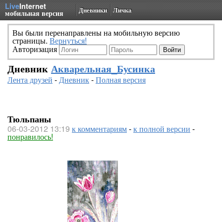
Live
Internet
Дневники
Личка
мобильная версия
Вы были перенаправлены на мобильную версию
страницы.
Вернуться!
Авторизация
Дневник
Акварельная_Бусинка
Лента друзей
-
Дневник
-
Полная версия
Тюльпаны
06-03-2012 13:19
к комментариям
-
к полной версии
-
понравилось!