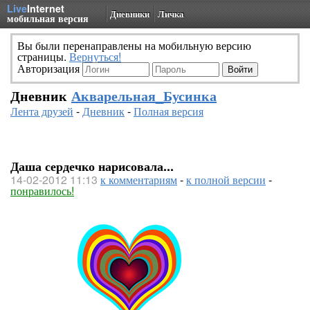
Live
Internet
Дневники
Личка
мобильная версия
Вы были перенаправлены на мобильную версию
страницы.
Вернуться!
Авторизация
Дневник
Акварельная_Бусинка
Лента друзей
-
Дневник
-
Полная версия
Даша сердечко нарисовала...
14-02-2012 11:13
к комментариям
-
к полной версии
-
понравилось!