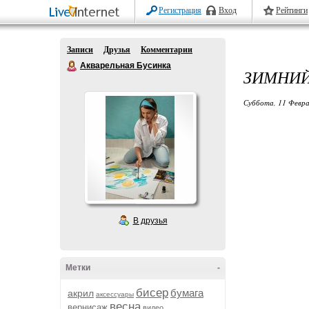
Регистрация
Вход
Рейтинги
Записи
Друзья
Комментарии
Акварельная Бусинка
ЗИМНИЙ
Суббота, 11 Февра
В друзья
Метки
-
бисер
бумага
акрил
аксессуары
весна
вернисаж
видео