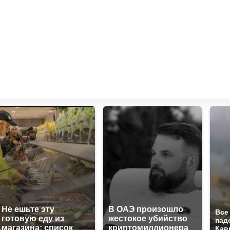
Не ешьте эту
В ОАЭ произошло
Все
готовую еду из
жестокое убийство
пад
магазина: список
криптомиллионера
Кав