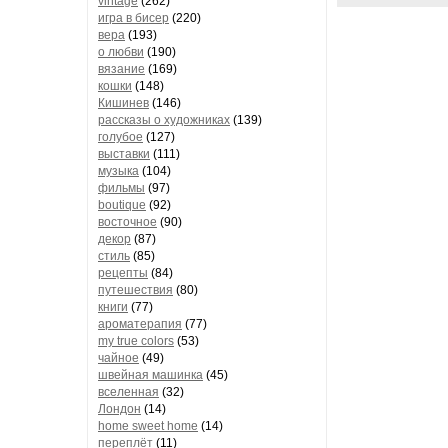
vintage
(262)
игра в бисер
(220)
вера
(193)
о любви
(190)
вязание
(169)
кошки
(148)
Кишинев
(146)
рассказы о художниках
(139)
голубое
(127)
выставки
(111)
музыка
(104)
фильмы
(97)
boutique
(92)
восточное
(90)
декор
(87)
стиль
(85)
рецепты
(84)
путешествия
(80)
книги
(77)
ароматерапия
(77)
my true colors
(53)
чайное
(49)
швейная машинка
(45)
вселенная
(32)
Лондон
(14)
home sweet home
(14)
переплёт
(11)