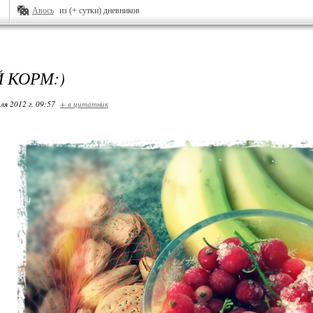
Авось
из (+ сутки) дневников
 КОРМ:)
ля 2012 г. 09:57
+ в цитатник