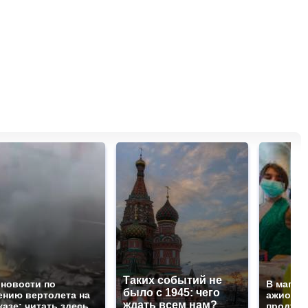
Таких событий не
 новости по
В магаз
было с 1945: чего
ению вертолета на
ажиотаж 
ждать всем нам?
казе: читать здесь
продукта