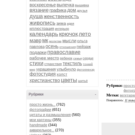
воскресенье
выпечка
вышивка
вязание
графика
дом
друзья
душа
женственность
живопись
зима
идея
иллюстрация
интерьер
календарь
крючок
лето
мк
мавр
мысли
ольга
молитва
осень
пейзаж
павлова
отношения
православие
подарки
рабочее место
ребенок
сердце
семья
стихи
текстиль
странствия
тонкий
улыбнуло
украшения
мир
фотопленэр
фотостудия
холст
цветы
христианство
шитьё
Рубрики:
просто
фотог
Рубрики
-
Метки:
вегетари
Понравилось:
11 поль
просто жизнь...
(762)
фотографии
(651)
цитаты и размышления
(560)
мои картины
(355)
handmade
(344)
акварельное...
(270)