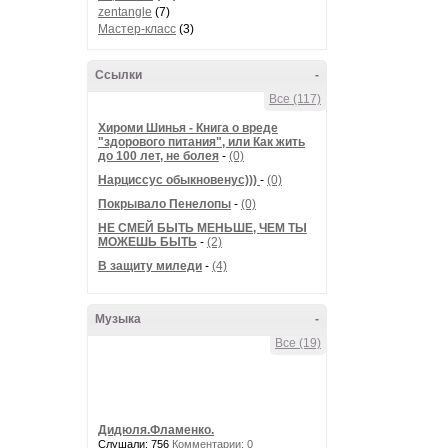
zentangle
(7)
Мастер-класс
(3)
Ссылки
-
Все (117)
Хироми Шинья - Книга о вреде
"здорового питания", или Как жить
до 100 лет, не болея
-
(0)
Нарциссус обыкновенус)))
-
(0)
Покрывало Пенелопы
-
(0)
НЕ СМЕЙ БЫТЬ МЕНЬШЕ, ЧЕМ ТЫ
МОЖЕШЬ БЫТЬ
-
(2)
В защиту миледи
-
(4)
Музыка
-
Все (19)
Дидюля.Фламенко.
Слушали: 756
Комментарии: 0