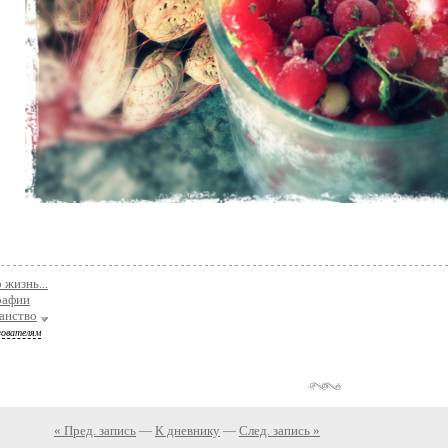
 жизнь...
рафии
анство
зователям
« Пред. запись
—
К дневнику
—
След. запись »