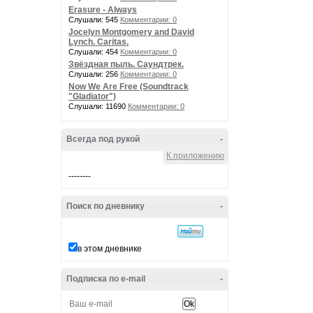
Erasure - Always
Слушали: 545
Комментарии: 0
Jocelyn Montgomery and David
Lynch. Caritas.
Слушали: 454
Комментарии: 0
Звёздная пыль. Саундтрек.
Слушали: 256
Комментарии: 0
Now We Are Free (Soundtrack
"Gladiator")
Слушали: 11690
Комментарии: 0
Всегда под рукой
-
К приложению
--------
Поиск по дневнику
-
в этом дневнике
Подписка по e-mail
-