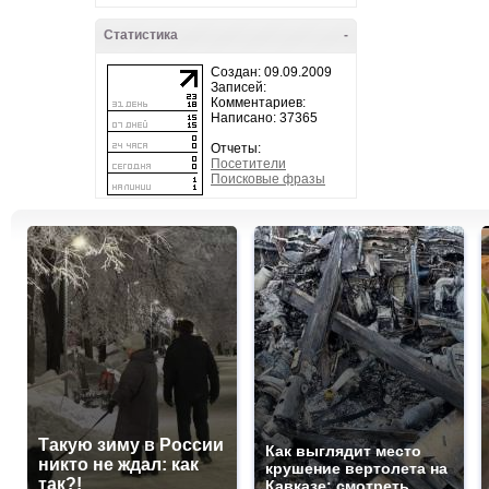
Статистика
-
Создан: 09.09.2009
Записей:
Комментариев:
Написано: 37365
Отчеты:
Посетители
Поисковые фразы
Такую зиму в России
Как выглядит место
никто не ждал: как
крушение вертолета на
так?!
Кавказе: смотреть