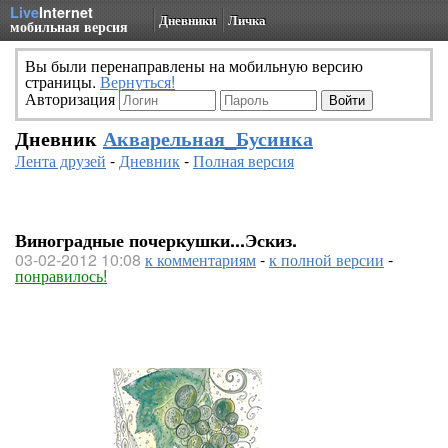
Live
Internet
Дневники
Личка
мобильная версия
Вы были перенаправлены на мобильную версию
страницы.
Вернуться!
Авторизация
Дневник
Акварельная_Бусинка
Лента друзей
-
Дневник
-
Полная версия
Виноградные почеркушки...Эскиз.
03-02-2012 10:08
к комментариям
-
к полной версии
-
понравилось!