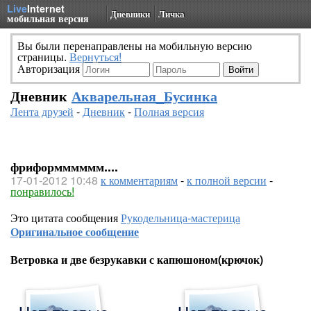
Live
Internet
Дневники
Личка
мобильная версия
Вы были перенаправлены на мобильную версию
страницы.
Вернуться!
Авторизация
Дневник
Акварельная_Бусинка
Лента друзей
-
Дневник
-
Полная версия
фриформммммм....
17-01-2012 10:48
к комментариям
-
к полной версии
-
понравилось!
Это цитата сообщения
Рукодельница-мастерица
Оригинальное сообщение
Ветровка и две безрукавки с капюшоном(крючок)