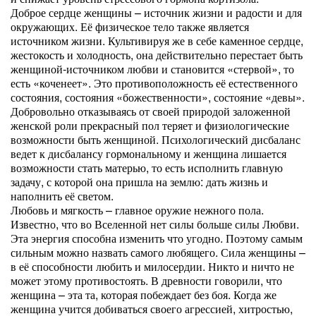
Доброе сердце женщины – источник жизни и радости и для
окружающих. Её физическое тело также является
источником жизни. Культивируя же в себе каменное сердце,
жестокость и холодность, она действительно перестает быть
женщиной-источником любви и становится «стервой», то
есть «коченеет». Это противоположность её естественного
состояния, состояния «божественности», состояние «девы».
Добровольно отказываясь от своей природой заложенной
женской роли прекрасный пол теряет и физиологические
возможности быть женщиной. Психологический дисбаланс
ведет к дисбалансу гормональному и женщина лишается
возможности стать матерью, то есть исполнить главную
задачу, с которой она пришла на землю: дать жизнь и
наполнить её светом.
Любовь и мягкость – главное оружие нежного пола.
Известно, что во Вселенной нет силы больше силы Любви.
Эта энергия способна изменить что угодно. Поэтому самым
сильным можно назвать самого любящего. Сила женщины –
в её способности любить и милосердии. Никто и ничто не
может этому противостоять. В древности говорили, что
женщина – эта та, которая побеждает без боя. Когда же
женщина учится добиваться своего агрессией, хитростью,