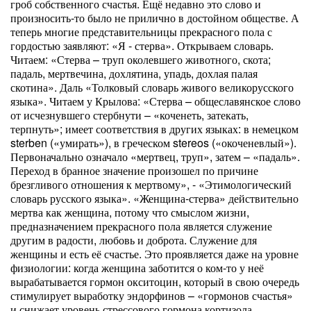
гроб собственного счастья. Ещё недавно это слово и
произносить-то было не прилично в достойном обществе. А
теперь многие представительницы прекрасного пола с
гордостью заявляют: «Я - стерва». Открываем словарь.
Читаем: «Стерва – труп околевшего животного, скота;
падаль, мертвечина, дохлятина, упадь, дохлая палая
скотина». Даль «Толковый словарь живого великорусского
языка». Читаем у Крылова: «Стерва – общеславянское слово
от исчезнувшего стербнути – «коченеть, затекать,
терпнуть»; имеет соответствия в других языках: в немецком
sterben («умирать»), в греческом stereos («окоченевлый»).
Первоначально означало «мертвец, труп», затем – «падаль».
Переход в бранное значение произошел по причине
брезгливого отношения к мертвому», - «Этимологический
словарь русского языка». «Женщина-стерва» действительно
мертва как женщина, потому что смыслом жизни,
предназначением прекрасного пола является служение
другим в радости, любовь и доброта. Служение для
женщины и есть её счастье. Это проявляется даже на уровне
физиологии: когда женщина заботится о ком-то у неё
вырабатывается гормон окситоцин, который в свою очередь
стимулирует выработку эндорфинов – «гормонов счастья»
и снижает уровень стрессового гормона кортизола.