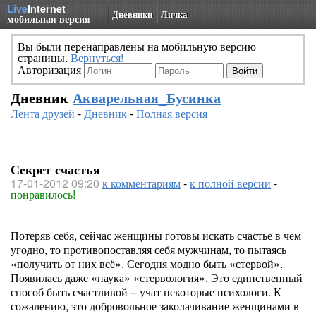
Live
Internet
Дневники
Личка
мобильная версия
Вы были перенаправлены на мобильную версию
страницы.
Вернуться!
Авторизация
Дневник
Акварельная_Бусинка
Лента друзей
-
Дневник
-
Полная версия
Секрет счастья
17-01-2012 09:20
к комментариям
-
к полной версии
-
понравилось!
Потеряв себя, сейчас женщины готовы искать счастье в чем
угодно, то противопоставляя себя мужчинам, то пытаясь
«получить от них всё». Сегодня модно быть «стервой».
Появилась даже «наука» «стервология». Это единственный
способ быть счастливой – учат некоторые психологи. К
сожалению, это добровольное заколачивание женщинами в