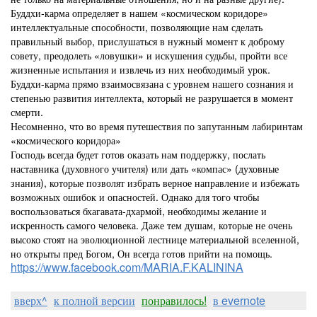
Буддхи-карма определяет в нашем «космическом коридоре»
интеллектуальные способности, позволяющие нам сделать
правильный выбор, прислушаться в нужный момент к доброму
совету, преодолеть «ловушки» и искушения судьбы, пройти все
жизненные испытания и извлечь из них необходимый урок.
Буддхи-карма прямо взаимосвязана с уровнем нашего сознания и
степенью развития интеллекта, который не разрушается в момент
смерти.
Несомненно, что во время путешествия по запутанным лабиринтам
«космического коридора»
Господь всегда будет готов оказать нам поддержку, послать
наставника (духовного учителя) или дать «компас» (духовные
знания), которые позволят избрать верное направление и избежать
возможных ошибок и опасностей. Однако для того чтобы
воспользоваться бхагавата-дхармой, необходимы желание и
искренность самого человека. Даже тем душам, которые не очень
высоко стоят на эволюционной лестнице материальной вселенной,
но открыты пред Богом, Он всегда готов прийти на помощь.
https://www.facebook.com/MARIA.F.KALININA
вверх^
к полной версии
понравилось!
в evernote