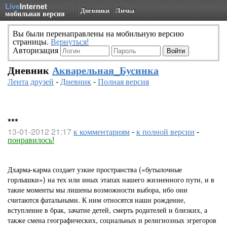
Live
Internet
Дневники
Личка
мобильная версия
Вы были перенаправлены на мобильную версию
страницы.
Вернуться!
Авторизация
Дневник
Акварельная_Бусинка
Лента друзей
-
Дневник
-
Полная версия
***
13-01-2012 21:17
к комментариям
-
к полной версии
-
понравилось!
Дхарма-карма создает узкие пространства («бутылочные
горлышки») на тех или иных этапах нашего жизненного пути, и в
такие моменты мы лишены возможности выбора, ибо они
считаются фатальными. К ним относятся наши рождение,
вступление в брак, зачатие детей, смерть родителей и близких, а
также смена географических, социальных и религиозных эгрегоров