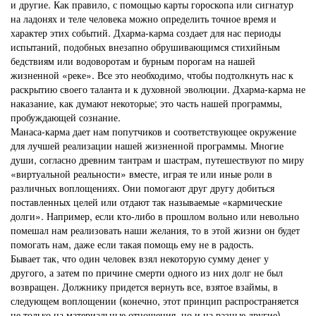
и другие. Как правило, с помощью карты гороскопа или
сигнатур
на ладонях и теле человека можно определить точное время и
характер этих событий. Дхарма-карма создает для нас периоды
испытаний, подобных внезапно обрушивающимся стихийным
бедствиям или водоворотам и бурным порогам на нашей
жизненной «реке». Все это необходимо, чтобы подтолкнуть нас к
раскрытию своего таланта и к духовной эволюции. Дхарма-карма не
наказание, как думают некоторые; это часть нашей программы,
пробуждающей сознание.
Манаса-карма дает нам попутчиков и соответствующее окружение
для лучшей реализации нашей жизненной программы. Многие
души, согласно древним тантрам и шастрам, путешествуют по миру
«виртуальной реальности» вместе, играя те или иные роли в
различных воплощениях. Они помогают друг другу добиться
поставленных целей или отдают так называемые «кармические
долги». Например, если кто-либо в прошлом вольно или невольно
помешал нам реализовать наши желания, то в этой жизни он будет
помогать нам, даже если такая помощь ему не в радость.
Бывает так, что один человек взял некоторую сумму денег у
другого, а затем по причине смерти одного из них долг не был
возвращен. Должнику придется вернуть все, взятое взаймы, в
следующем воплощении (конечно, этот принцип распространяется
не только на материальные отношения, но и на разные другие).