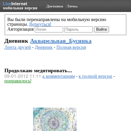
Live
Internet
Дневники
Личка
мобильная версия
Вы были перенаправлены на мобильную версию
страницы.
Вернуться!
Авторизация
Дневник
Акварельная_Бусинка
Лента друзей
-
Дневник
-
Полная версия
Продолжаю медитировать...
09-01-2012 11:11
к комментариям
-
к полной версии
-
понравилось!