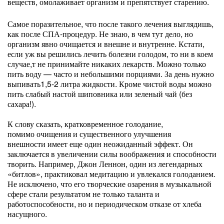
веществ, омолаживает организм и препятствует старению.
Самое поразительное, что после такого лечения выглядишь,
как после СПА-процедур. Не знаю, в чем тут дело, но
организм явно очищается и внешне и внутренне. Кстати,
если уж вы решились лечить болезни голодом, то ни в коем
случае,т не принимайте никаких лекарств. Можно только
пить воду — часто и небольшими порциями. За день нужно
выпивать1,5-2 литра жидкости. Кроме чистой воды можно
пить слабый настой шиповника или зеленый чай (без
сахара!).
К слову сказать, кратковременное голодание,
помимо очищения и существенного улучшения
внешности имеет еще один неожиданный эффект. Он
заключается в увеличении силы воображения и способности
творить. Например, Джон Леннон, один из легендарных
«битлов», практиковал медитацию и увлекался голоданием.
Не исключено, что его творческие озарения в музыкальной
сфере стали результатом не только таланта и
работоспособности, но и периодическом отказе от хлеба
насущного.