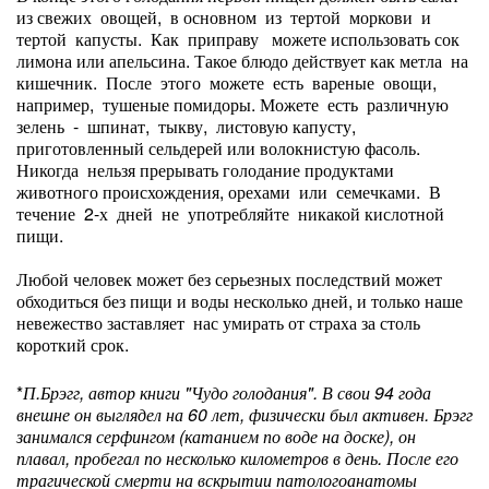
из свежих овощей, в основном из тертой моркови и
тертой капусты. Как приправу можете использовать сок
лимона или апельсина. Такое блюдо действует как метла на
кишечник. После этого можете есть вареные овощи,
например, тушеные помидоры. Можете есть различную
зелень - шпинат, тыкву, листовую капусту,
приготовленный сельдерей или волокнистую фасоль.
Никогда нельзя прерывать голодание продуктами
животного происхождения, орехами или семечками. В
течение 2-х дней не употребляйте никакой кислотной
пищи.
Любой человек может без серьезных последствий может
обходиться без пищи и воды несколько дней, и только наше
невежество заставляет нас умирать от страха за столь
короткий срок.
*
П.Брэгг, автор книги "Чудо голодания". В свои 94 года
внешне он выглядел на 60 лет, физически был активен. Брэгг
занимался серфингом (катанием по воде на доске), он
плавал, пробегал по несколько километров в день. После его
трагической смерти на вскрытии патологоанатомы