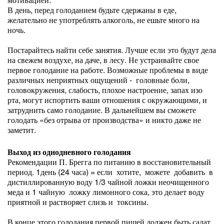
В день, перед голоданием будьте сдержаны в еде,
желательно не употреблять алкоголь, не ешьте много на
ночь.
Постарайтесь найти себе занятия. Лучше если это будут дела
на свежем воздухе, на даче, в лесу. Не устраивайте свое
первое голодание на работе. Возможные проблемы в виде
различных неприятных ощущений - головные боли,
головокружения, слабость, плохое настроение, запах изо
рта, могут испортить ваши отношения с окружающими, и
затруднить само голодание. В дальнейшем вы сможете
голодать «без отрыва от производства» и никто даже не
заметит.
Выход из однодневного голодания
Рекомендации П. Брегга по питанию в восстановительный
период. 1день (24 часа) = если хотите, можете добавить в
дистиллированную воду 1/3 чайной ложки неочищенного
меда и 1 чайную ложку лимонного сока, это делает воду
приятной и растворяет слизь и токсины.
В конце этого голодания первой пищей должен быть салат