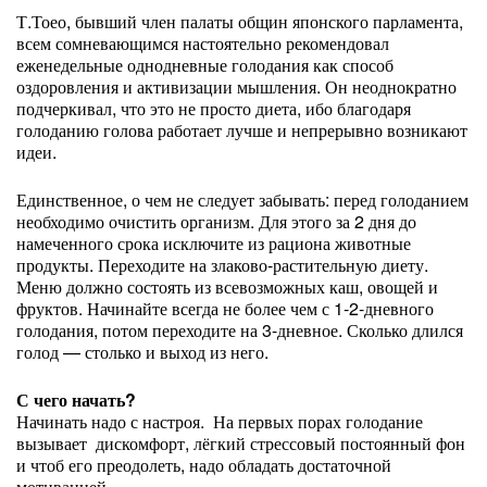
Т.Тоео, бывший член палаты общин японского парламента,
всем сомневающимся настоятельно рекомендовал
еженедельные однодневные голодания как способ
оздоровления и активизации мышления. Он неоднократно
подчеркивал, что это не просто диета, ибо благодаря
голоданию голова работает лучше и непрерывно возникают
идеи.
Единственное, о чем не следует забывать: перед голоданием
необходимо очистить организм. Для этого за 2 дня до
намеченного срока исключите из рациона животные
продукты. Переходите на злаково-растительную диету.
Меню должно состоять из всевозможных каш, овощей и
фруктов. Начинайте всегда не более чем с 1-2-дневного
голодания, потом переходите на 3-дневное. Сколько длился
голод — столько и выход из него.
С чего начать?
Начинать надо с настроя. На первых порах голодание
вызывает дискомфорт, лёгкий стрессовый постоянный фон
и чтоб его преодолеть, надо обладать достаточной
мотивацией.