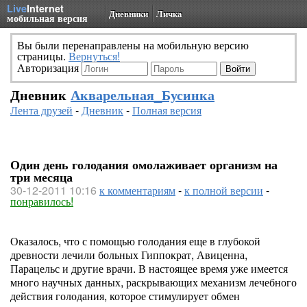
Live
Internet
Дневники
Личка
мобильная версия
Вы были перенаправлены на мобильную версию
страницы.
Вернуться!
Авторизация
Дневник
Акварельная_Бусинка
Лента друзей
-
Дневник
-
Полная версия
Один день голодания омолаживает организм на
три месяца
30-12-2011 10:16
к комментариям
-
к полной версии
-
понравилось!
Оказалось, что с помощью голодания еще в глубокой
древности лечили больных Гиппократ, Авиценна,
Парацельс и другие врачи. В настоящее время уже имеется
много научных данных, раскрывающих механизм лечебного
действия голодания, которое стимулирует обмен