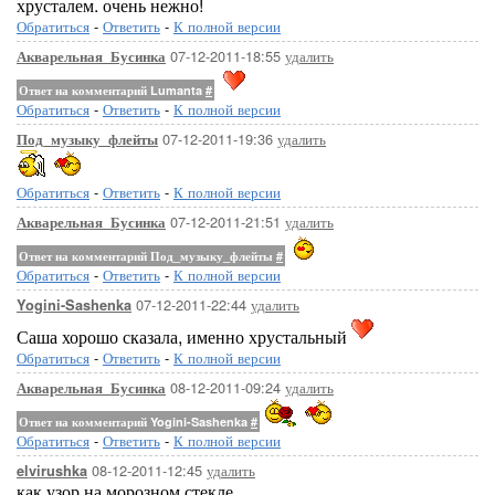
хрусталем. очень нежно!
Обратиться
-
Ответить
-
К полной версии
07-12-2011-18:55
удалить
Акварельная_Бусинка
Ответ на комментарий Lumanta
#
Обратиться
-
Ответить
-
К полной версии
07-12-2011-19:36
удалить
Под_музыку_флейты
Обратиться
-
Ответить
-
К полной версии
07-12-2011-21:51
удалить
Акварельная_Бусинка
Ответ на комментарий Под_музыку_флейты
#
Обратиться
-
Ответить
-
К полной версии
07-12-2011-22:44
удалить
Yogini-Sashenka
Саша хорошо сказала, именно хрустальный
Обратиться
-
Ответить
-
К полной версии
08-12-2011-09:24
удалить
Акварельная_Бусинка
Ответ на комментарий Yogini-Sashenka
#
Обратиться
-
Ответить
-
К полной версии
08-12-2011-12:45
удалить
elvirushka
как узор на морозном стекле..