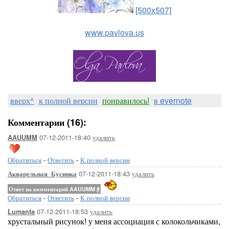
[500x507]
www.pavlova.us
вверх^
к полной версии
понравилось!
в evernote
Комментарии (16):
07-12-2011-18:40
удалить
AAUUMM
Обратиться
-
Ответить
-
К полной версии
07-12-2011-18:43
удалить
Акварельная_Бусинка
Ответ на комментарий AAUUMM
#
Обратиться
-
Ответить
-
К полной версии
07-12-2011-18:53
удалить
Lumanta
хрустальный рисунок! у меня ассоциация с колокольчиками,