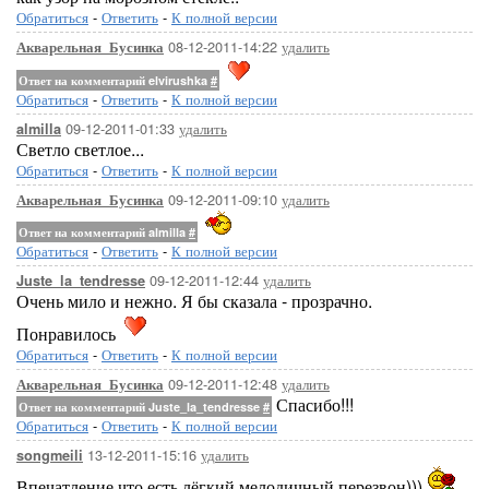
Обратиться
-
Ответить
-
К полной версии
08-12-2011-14:22
удалить
Акварельная_Бусинка
Ответ на комментарий elvirushka
#
Обратиться
-
Ответить
-
К полной версии
09-12-2011-01:33
удалить
almilla
Светло светлое...
Обратиться
-
Ответить
-
К полной версии
09-12-2011-09:10
удалить
Акварельная_Бусинка
Ответ на комментарий almilla
#
Обратиться
-
Ответить
-
К полной версии
09-12-2011-12:44
удалить
Juste_la_tendresse
Очень мило и нежно. Я бы сказала - прозрачно.
Понравилось
Обратиться
-
Ответить
-
К полной версии
09-12-2011-12:48
удалить
Акварельная_Бусинка
Спасибо!!!
Ответ на комментарий Juste_la_tendresse
#
Обратиться
-
Ответить
-
К полной версии
13-12-2011-15:16
удалить
songmeili
Впечатление,что есть лёгкий,мелодичный перезвон)))