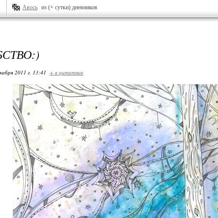
Авось
из (+ сутки) дневников
СТВО:)
кабря 2011 г. 13:41
+ в цитатник