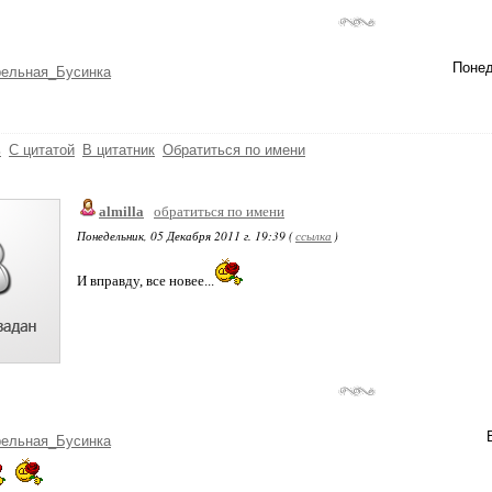
Понед
рельная_Бусинка
ь
С цитатой
В цитатник
Обратиться по имени
almilla
обратиться по имени
Понедельник, 05 Декабря 2011 г. 19:39 (
ссылка
)
И вправду, все новее...
рельная_Бусинка