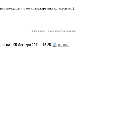
раз находишь что-то новое,картинка дополняется )
Ответить
С цитатой
В цитатник
ельник, 05 Декабря 2011 г. 15:25
ссылка