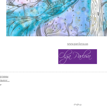
www.pavlova.us
артины
льное...