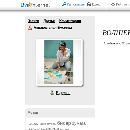
Регистрация
Вход
Рейтинги
Записи
Друзья
Комментарии
Акварельная Бусинка
ВОЛШЕБ
Понедельник, 05 Де
В друзья
Метки
-
бисер
бумага
акрил
аксессуары
весна
вернисаж
видео