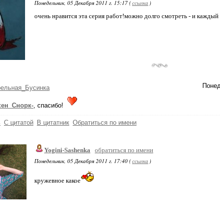
Понедельник, 05 Декабря 2011 г. 15:17 (
ссылка
)
очень нравится эта серия работ!можно долго смотреть - и каждый 
Понед
рельная_Бусинка
кен_Снорк-
, спасибо!
ь
С цитатой
В цитатник
Обратиться по имени
Yogini-Sashenka
обратиться по имени
Понедельник, 05 Декабря 2011 г. 17:40 (
ссылка
)
кружевное какое