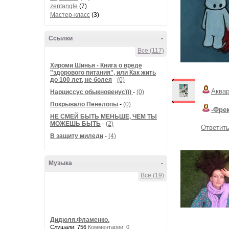
zentangle
(7)
Мастер-класс
(3)
Ссылки
-
Все (117)
Хироми Шинья - Книга о вреде
"здорового питания", или Как жить
до 100 лет, не болея
-
(0)
Аква
Нарциссус обыкновенус)))
-
(0)
Покрывало Пенелопы
-
(0)
-Фре
НЕ СМЕЙ БЫТЬ МЕНЬШЕ, ЧЕМ ТЫ
МОЖЕШЬ БЫТЬ
-
(2)
Ответит
В защиту миледи
-
(4)
Музыка
-
Все (19)
Дидюля.Фламенко.
Слушали: 756
Комментарии: 0