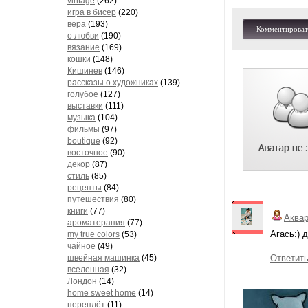
vintage
(262)
игра в бисер
(220)
вера
(193)
Комментироват
о любви
(190)
вязание
(169)
кошки
(148)
Кишинев
(146)
рассказы о художниках
(139)
голубое
(127)
выставки
(111)
музыка
(104)
фильмы
(97)
boutique
(92)
восточное
(90)
декор
(87)
стиль
(85)
рецепты
(84)
путешествия
(80)
книги
(77)
Аква
ароматерапия
(77)
Агась:) 
my true colors
(53)
чайное
(49)
швейная машинка
(45)
Ответит
вселенная
(32)
Лондон
(14)
home sweet home
(14)
переплёт
(11)