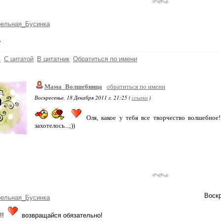
рельная_Бусинка
ь
С цитатой
В цитатник
Обратиться по имени
Мама_Волшебница
обратиться по имени
Воскресенье, 18 Декабря 2011 г. 21:25 (
ссылка
)
Оля, какое у тебя все творчество волшебное!
захотелось...;))
Воскр
рельная_Бусинка
!!
возвращайся обязательно!