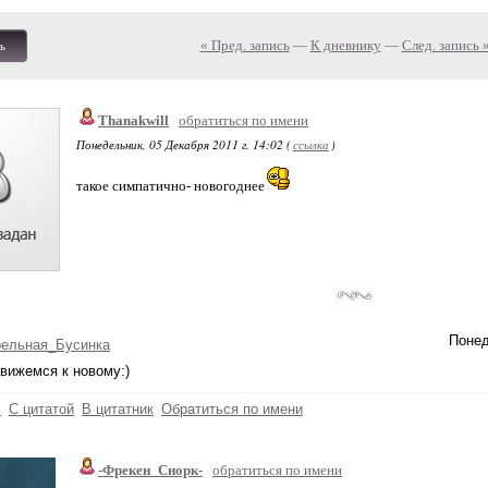
« Пред. запись
—
К дневнику
—
След. запись 
ь
Thanakwill
обратиться по имени
Понедельник, 05 Декабря 2011 г. 14:02 (
ссылка
)
такое симпатично- новогоднее
Понед
рельная_Бусинка
движемся к новому:)
ь
С цитатой
В цитатник
Обратиться по имени
-Фрекен_Снорк-
обратиться по имени