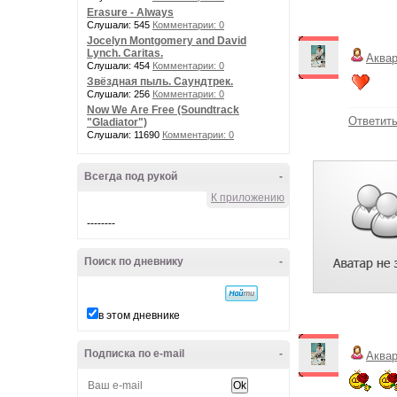
Erasure - Always
Слушали: 545
Комментарии: 0
Jocelyn Montgomery and David
Lynch. Caritas.
Аква
Слушали: 454
Комментарии: 0
Звёздная пыль. Саундтрек.
Слушали: 256
Комментарии: 0
Now We Are Free (Soundtrack
Ответит
"Gladiator")
Слушали: 11690
Комментарии: 0
Всегда под рукой
-
К приложению
--------
Поиск по дневнику
-
в этом дневнике
Подписка по e-mail
-
Аква