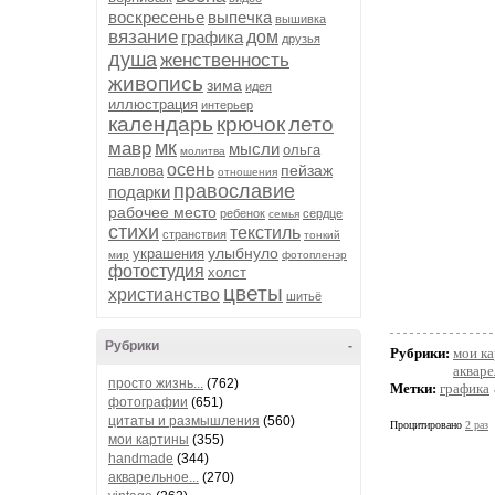
воскресенье
выпечка
вышивка
вязание
графика
дом
друзья
душа
женственность
живопись
зима
идея
иллюстрация
интерьер
календарь
крючок
лето
мк
мавр
мысли
ольга
молитва
осень
пейзаж
павлова
отношения
православие
подарки
рабочее место
ребенок
сердце
семья
стихи
текстиль
странствия
тонкий
улыбнуло
украшения
мир
фотопленэр
фотостудия
холст
цветы
христианство
шитьё
Рубрики
-
Рубрики:
мои к
акваре
просто жизнь...
(762)
Метки:
графика
фотографии
(651)
цитаты и размышления
(560)
Процитировано
2 раз
мои картины
(355)
handmade
(344)
акварельное...
(270)