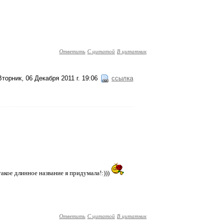
Ответить
С цитатой
В цитатник
Вторник, 06 Декабря 2011 г. 19:06
ссылка
кое длинное название я придумала!:)))
Ответить
С цитатой
В цитатник