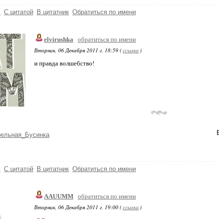
ь
С цитатой
В цитатник
Обратиться по имени
elvirushka
обратиться по имени
Вторник, 06 Декабря 2011 г. 18:59 (
ссылка
)
и правда волшебство!
рельная_Бусинка
ь
С цитатой
В цитатник
Обратиться по имени
AAUUMM
обратиться по имени
Вторник, 06 Декабря 2011 г. 19:00 (
ссылка
)