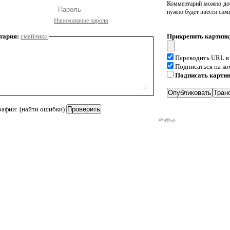
Комментарий можно доб
нужно будет ввести сим
Напоминание пароля
тария:
смайлики
Прикрепить картинк
Переводить URL в
Подписаться на к
Подписать карти
рафии: (найти ошибки)