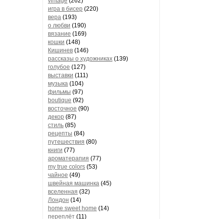
vintage
(262)
игра в бисер
(220)
вера
(193)
о любви
(190)
вязание
(169)
кошки
(148)
Кишинев
(146)
рассказы о художниках
(139)
голубое
(127)
выставки
(111)
музыка
(104)
фильмы
(97)
boutique
(92)
восточное
(90)
декор
(87)
стиль
(85)
рецепты
(84)
путешествия
(80)
книги
(77)
ароматерапия
(77)
my true colors
(53)
чайное
(49)
швейная машинка
(45)
вселенная
(32)
Лондон
(14)
home sweet home
(14)
переплёт
(11)