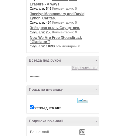
Erasure - Always
Слушали: 545
Комментарии: 0
Jocelyn Montgomery and David
Lynch. Caritas.
Слушали: 454
Комментарии: 0
Звёздная пыль. Саундтрек.
Слушали: 256
Комментарии: 0
Now We Are Free (Soundtrack
"Gladiator")
Слушали: 11690
Комментарии: 0
Всегда под рукой
-
К приложению
--------
Поиск по дневнику
-
в этом дневнике
Подписка по e-mail
-