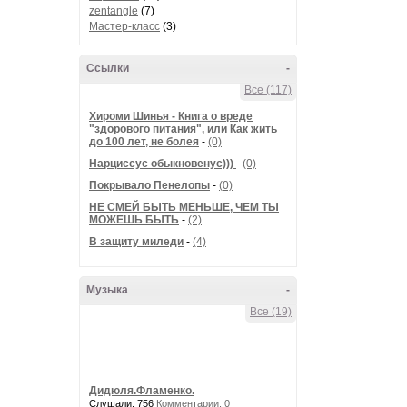
zentangle
(7)
Мастер-класс
(3)
Ссылки
-
Все (117)
Хироми Шинья - Книга о вреде
"здорового питания", или Как жить
до 100 лет, не болея
-
(0)
Нарциссус обыкновенус)))
-
(0)
Покрывало Пенелопы
-
(0)
НЕ СМЕЙ БЫТЬ МЕНЬШЕ, ЧЕМ ТЫ
МОЖЕШЬ БЫТЬ
-
(2)
В защиту миледи
-
(4)
Музыка
-
Все (19)
Дидюля.Фламенко.
Слушали: 756
Комментарии: 0