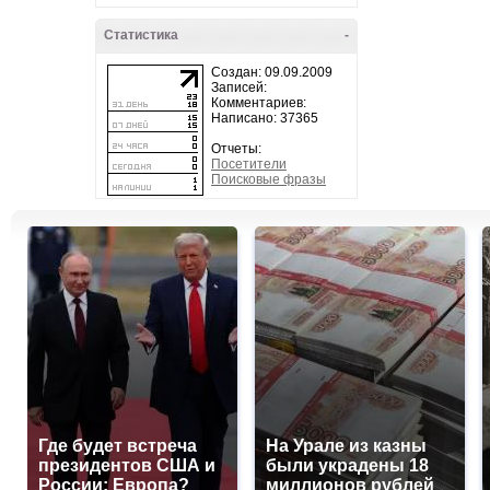
Статистика
-
Создан: 09.09.2009
Записей:
Комментариев:
Написано: 37365
Отчеты:
Посетители
Поисковые фразы
Где будет встреча
На Урале из казны
президентов США и
были украдены 18
России: Европа?
миллионов рублей