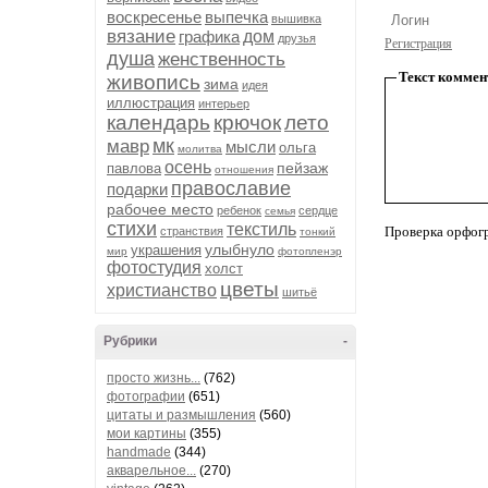
воскресенье
выпечка
вышивка
вязание
графика
дом
друзья
Регистрация
душа
женственность
Текст коммен
живопись
зима
идея
иллюстрация
интерьер
календарь
крючок
лето
мк
мавр
мысли
ольга
молитва
осень
пейзаж
павлова
отношения
православие
подарки
рабочее место
ребенок
сердце
семья
стихи
текстиль
Проверка орфог
странствия
тонкий
улыбнуло
украшения
мир
фотопленэр
фотостудия
холст
цветы
христианство
шитьё
Рубрики
-
просто жизнь...
(762)
фотографии
(651)
цитаты и размышления
(560)
мои картины
(355)
handmade
(344)
акварельное...
(270)