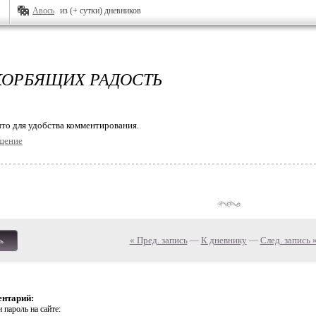
Авось
из (+ сутки) дневников
КОРБЯЩИХ РАДОСТЬ
то для удобства комментирования.
щение
« Пред. запись
—
К дневнику
—
След. запись 
ь
ентарий:
 пароль на сайте: