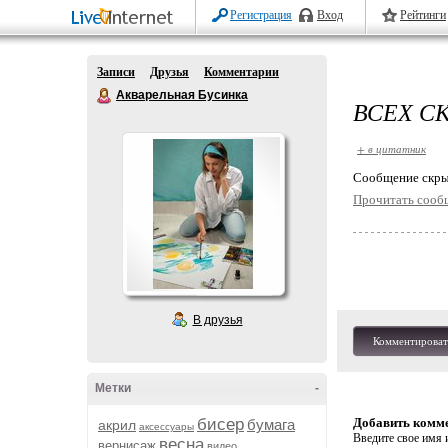
Регистрация
Вход
Рейтинги
Записи
Друзья
Комментарии
Акварельная Бусинка
ВСЕХ С
+ в цитатник
Cообщение скры
Прочитать сооб
В друзья
Комментироват
Метки
-
бисер
Добавить комм
бумага
акрил
аксессуары
Введите свое имя и
весна
вернисаж
видео