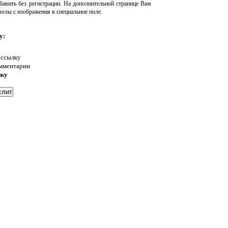
авить без регистрации. На дополнительной странице Вам
волы с изображения в специальное поле.
у:
 ссылку
омментарии
нку