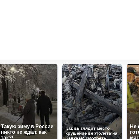
Такую зиму в России
Не 
Как выглядит место
никто не ждал: как
гот
крушение вертолета на
так?!
маг
Кавказе: смотреть