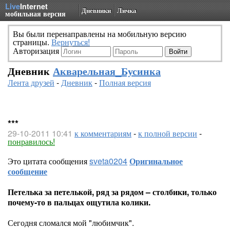
Live
Internet
Дневники
Личка
мобильная версия
Вы были перенаправлены на мобильную версию
страницы.
Вернуться!
Авторизация
Дневник
Акварельная_Бусинка
Лента друзей
-
Дневник
-
Полная версия
***
29-10-2011 10:41
к комментариям
-
к полной версии
-
понравилось!
Это цитата сообщения
sveta0204
Оригинальное
сообщение
Петелька за петелькой, ряд за рядом – столбики, только
почему-то в пальцах ощутила колики.
Сегодня сломался мой "любимчик".