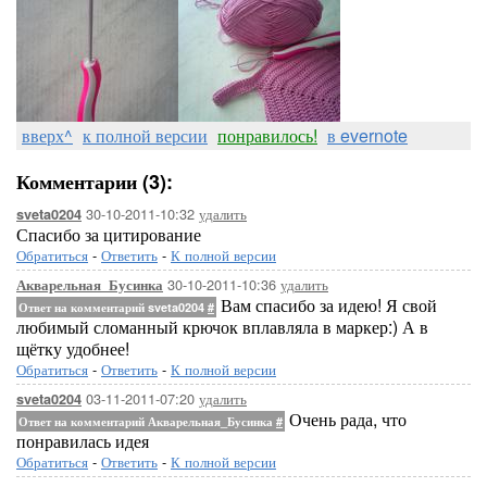
вверх^
к полной версии
понравилось!
в evernote
Комментарии (3):
30-10-2011-10:32
удалить
sveta0204
Спасибо за цитирование
Обратиться
-
Ответить
-
К полной версии
30-10-2011-10:36
удалить
Акварельная_Бусинка
Вам спасибо за идею! Я свой
Ответ на комментарий sveta0204
#
любимый сломанный крючок вплавляла в маркер:) А в
щётку удобнее!
Обратиться
-
Ответить
-
К полной версии
03-11-2011-07:20
удалить
sveta0204
Очень рада, что
Ответ на комментарий Акварельная_Бусинка
#
понравилась идея
Обратиться
-
Ответить
-
К полной версии