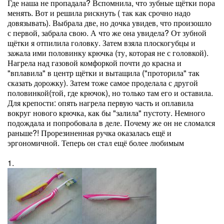
Где наша не пропадала? Вспомнила, что зубные щётки пора
менять. Вот и решила рискнуть ( так как срочно надо
довязывать). Выбрала две, но дочка увидев, что произошло
с первой, забрала свою. А что же она увидела? От зубной
щётки я отпилила головку. Затем взяла плоскогубцы и
зажала ими половинку крючка (ту, которая не с головкой).
Нагрела над газовой комфоркой почти до красна и
"вплавила" в центр щётки и вытащила ("проторила" так
сказать дорожку). Затем тоже самое проделала с другой
половинкой(той, где крючок), но только там его и оставила.
Для крепости: опять нагрела первую часть и оплавила
вокруг нового крючка, как бы "залила" пустоту. Немного
подождала и попробовала в деле. Почему же он не сломался
раньше?! Прорезиненная ручка оказалась ещё и
эргономичной. Теперь он стал ещё более любимым
1.