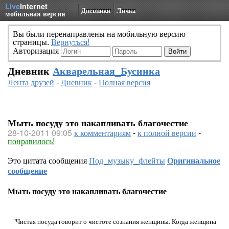
Live
Internet
Дневники
Личка
мобильная версия
Вы были перенаправлены на мобильную версию
страницы.
Вернуться!
Авторизация
Дневник
Акварельная_Бусинка
Лента друзей
-
Дневник
-
Полная версия
Мыть посуду это накапливать благочестие
28-10-2011 09:05
к комментариям
-
к полной версии
-
понравилось!
Это цитата сообщения
Под_музыку_флейты
Оригинальное
сообщение
Мыть посуду это накапливать благочестие
"Чистая посуда говорит о чистоте сознания женщины. Когда женщина