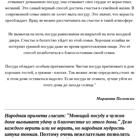
отмывает домашнюю посуду, она отмывает свое сердце от корыстных
желаний. Это самый верный способ достичь счастья в семейной жизни. В
современной семье никто не хочет мыть посуду. Это значит, что корысть
преобладает. Вряд ли можно рассчитывать на счастье в такой атмосфере.
Не вымытая на ночь посуда равнозначна незакрытой на ночь входной
двери. Счастье и богатство уйдет из этой семьи. Хорошая хозяйка не
потерпит грязной посуды даже во время приготовления пищи. Это её
способ позаботиться о благосостоянии своей семьи.
Посуда обладает особым притяжением. Чистая посуда притягивает в дом
хороших гостей, а грязная - плохих. Так можно легко определить,стоит ли
в этом доме оставаться надолго. Если посуда не отмыта, лучше уйти из
этого дома до захода солнца."
Марианна Полонски
Народная примета гласит: "Моющий посуду в чужом
доме вымывает удачу и благочестие из этого дома." Дело
каждого верить или не верить, но народная мудрость
штука тонкая
. Поэтому очень нежелательно позволять