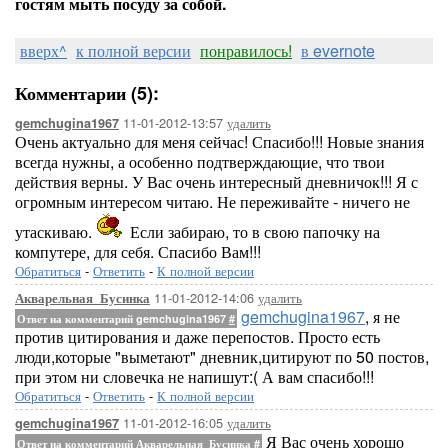
гостям мыть посуду за собой.
вверх^
к полной версии
понравилось!
в evernote
Комментарии (5):
11-01-2012-13:57
удалить
gemchugina1967
Очень актуально для меня сейчас! Спасибо!!! Новые знания
всегда нужны, а особенно подтверждающие, что твои
действия верны. У Вас очень интересный дневничок!!! Я с
огромным интересом читаю. Не переживайте - ничего не
утаскиваю.
Если забираю, то в свою папочку на
компутере, для себя. Спасибо Вам!!!
Обратиться
-
Ответить
-
К полной версии
11-01-2012-14:06
удалить
Акварельная_Бусинка
gemchugina1967
, я не
Ответ на комментарий gemchugina1967
#
против цитирования и даже перепостов. Просто есть
люди,которые "выметают" дневник,цитируют по 50 постов,
при этом ни словечка не напишут:( А вам спасибо!!!
Обратиться
-
Ответить
-
К полной версии
11-01-2012-16:05
удалить
gemchugina1967
Я Вас очень хорошо
Ответ на комментарий Акварельная_Бусинка
#