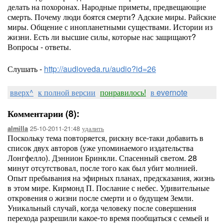
делать на похоронах. Народные приметы, предвещающие
смерть. Почему люди боятся смерти? Адские миры. Райские
миры. Общение с инопланетными существами. Истории из
жизни. Есть ли высшие силы, которые нас защищают?
Вопросы - ответы.
Слушать -
http://audioveda.ru/audio?id=26
вверх^
к полной версии
понравилось!
в evernote
Комментарии (8):
25-10-2011-21:48
удалить
almilla
Поскольку тема повторяется, рискну все-таки добавить в
список двух авторов (уже упоминаемого издательства
Лонгфелло). Дэннион Бринкли. Спасенный светом. 28
минут отсутствовал, после того как был убит молнией.
Опыт пребывания на эфирных планах, предсказания, жизнь
в этом мире. Кирмонд П. Послание с небес. Удивительные
откровения о жизни после смерти и о будущем Земли.
Уникальный случай, когда человеку после совершения
перехода разрешили какое-то время пообщаться с семьей и