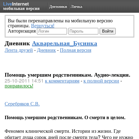
Live
Internet
Дневники
Личка
мобильная версия
Вы были перенаправлены на мобильную версию
страницы.
Вернуться!
Авторизация
Дневник
Акварельная_Бусинка
Лента друзей
-
Дневник
-
Полная версия
Помощь умершим родственникам. Аудио-лекция.
25-10-2011 14:51
к комментариям
-
к полной версии
-
понравилось!
Серебряков С.В.
Помощь умершим родственникам. О смерти в целом.
Феномен клинической смерти. Истории из жизни. Где
обитает душа сорок дней после смерти тела? Чего не нужно