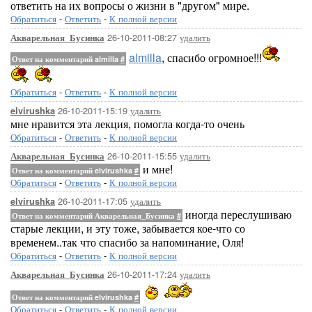
ответить на их вопросы о жизни в "другом" мире.
Обратиться
-
Ответить
-
К полной версии
26-10-2011-08:27
удалить
Акварельная_Бусинка
almilla
, спасибо огромное!!!
Ответ на комментарий almilla
#
Обратиться
-
Ответить
-
К полной версии
26-10-2011-15:19
удалить
elvirushka
мне нравится эта лекция, помогла когда-то очень
Обратиться
-
Ответить
-
К полной версии
26-10-2011-15:55
удалить
Акварельная_Бусинка
и мне!
Ответ на комментарий elvirushka
#
Обратиться
-
Ответить
-
К полной версии
26-10-2011-17:05
удалить
elvirushka
иногда переслушиваю
Ответ на комментарий Акварельная_Бусинка
#
старые лекции, и эту тоже, забывается кое-что со
временем..так что спасибо за напоминание, Оля!
Обратиться
-
Ответить
-
К полной версии
26-10-2011-17:24
удалить
Акварельная_Бусинка
Ответ на комментарий elvirushka
#
Обратиться
-
Ответить
-
К полной версии