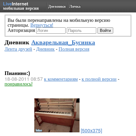
Live
Internet
Дневники
Личка
мобильная версия
Вы были перенаправлены на мобильную версию
страницы.
Вернуться!
Авторизация
Дневник
Акварельная_Бусинка
Лента друзей
-
Дневник
-
Полная версия
Пианино:)
18-08-2011 08:57
к комментариям
-
к полной версии
-
понравилось!
[500x375]