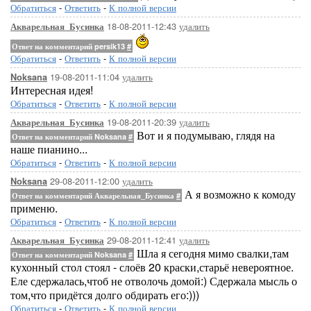
Обратиться
-
Ответить
-
К полной версии
18-08-2011-12:43
удалить
Акварельная_Бусинка
Ответ на комментарий persik13
#
Обратиться
-
Ответить
-
К полной версии
19-08-2011-11:04
удалить
Noksana
Интересная идея!
Обратиться
-
Ответить
-
К полной версии
19-08-2011-20:39
удалить
Акварельная_Бусинка
Вот и я подумываю, глядя на
Ответ на комментарий Noksana
#
наше пианино...
Обратиться
-
Ответить
-
К полной версии
29-08-2011-12:00
удалить
Noksana
А я возможно к комоду
Ответ на комментарий Акварельная_Бусинка
#
применю.
Обратиться
-
Ответить
-
К полной версии
29-08-2011-12:41
удалить
Акварельная_Бусинка
Шла я сегодня мимо свалки,там
Ответ на комментарий Noksana
#
кухонный стол стоял - слоёв 20 краски,старьё невероятное.
Еле сдержалась,чтоб не отволочь домой:) Сдержала мысль о
том,что придётся долго обдирать его:)))
Обратиться
-
Ответить
-
К полной версии