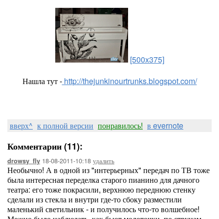
[500x375]
Нашла тут -
http://thejunkinourtrunks.blogspot.com/
вверх^
к полной версии
понравилось!
в evernote
Комментарии (11):
18-08-2011-10:18
удалить
drowsy_fly
Необычно! А в одной из "интерьерных" передач по ТВ тоже
была интересная переделка старого пианино для дачного
театра: его тоже покрасили, верхнюю переднюю стенку
сделали из стекла и внутри где-то сбоку разместили
маленький светильник - и получилось что-то волшебное!
Можно было наблюдать, как бьют молоточки. по струнам..