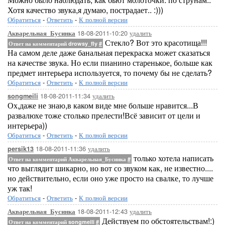
Хотя качество звука,я думаю, пострадает.. :)))
Обратиться
-
Ответить
-
К полной версии
18-08-2011-10:20
удалить
Акварельная_Бусинка
Стекло? Вот это красотища!!!
Ответ на комментарий drowsy_fly
#
На самом деле даже банальная перекраска может сказаться
на качестве звука. Но если пианино старенькое, больше как
предмет интерьера используется, то почему бы не сделать?
Обратиться
-
Ответить
-
К полной версии
18-08-2011-11:34
удалить
songmeili
Ох,даже не знаю,в каком виде мне больше нравится...В
развалюхе тоже столько прелести!Всё зависит от цели и
интерьера))
Обратиться
-
Ответить
-
К полной версии
18-08-2011-11:36
удалить
persik13
только хотела написать
Ответ на комментарий Акварельная_Бусинка
#
что выглядит шикарно, но вот со звуком как, не известно....
но действительно, если оно уже просто на свалке, то лучше
уж так!
Обратиться
-
Ответить
-
К полной версии
18-08-2011-12:43
удалить
Акварельная_Бусинка
Действуем по обстоятельствам!:)
Ответ на комментарий songmeili
#