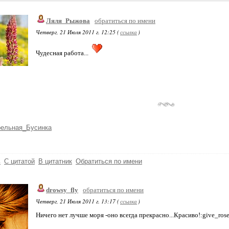
Ляля_Рыжова
обратиться по имени
Четверг, 21 Июля 2011 г. 12:25 (
ссылка
)
Чудесная работа...
рельная_Бусинка
ь
С цитатой
В цитатник
Обратиться по имени
drowsy_fly
обратиться по имени
Четверг, 21 Июля 2011 г. 13:17 (
ссылка
)
Ничего нет лучше моря -оно всегда прекрасно...Красиво!:give_ros