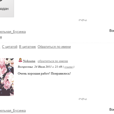
Во
рельная_Бусинка
!!
ь
С цитатой
В цитатник
Обратиться по имени
Noksana
обратиться по имени
Воскресенье, 24 Июля 2011 г. 21:48 (
ссылка
)
Очень хорошая работ! Понравилось!
Во
рельная_Бусинка