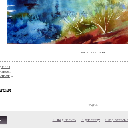
www.pavlova.us
артины
льное...
пейзаж
ователям
« Пред. запись
—
К дневнику
—
След. запись 
ь