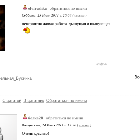
elvirushka
обратиться по имени
Суббота, 23 Июля 2011 г. 20:53 (
ссылка
)
невероятно живая работа..дышущая и волнующая...
Во
рельная_Бусинка
ь
С цитатой
В цитатник
Обратиться по имени
белка28
обратиться по имени
Воскресенье, 24 Июля 2011 г. 13:30 (
ссылка
)
Очень красиво!