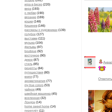
vintage
(262)
игра в бисер
(220)
вера
(193)
о любви
(190)
вязание
(169)
кошки
(148)
Кишинев
(146)
рассказы о художниках
(139)
голубое
(127)
выставки
(111)
музыка
(104)
фильмы
(97)
boutique
(92)
восточное
(90)
декор
(87)
Аква
стиль
(85)
рецепты
(84)
путешествия
(80)
книги
(77)
Ответит
ароматерапия
(77)
my true colors
(53)
чайное
(49)
швейная машинка
(45)
вселенная
(32)
Лондон
(14)
home sweet home
(14)
переплёт
(11)