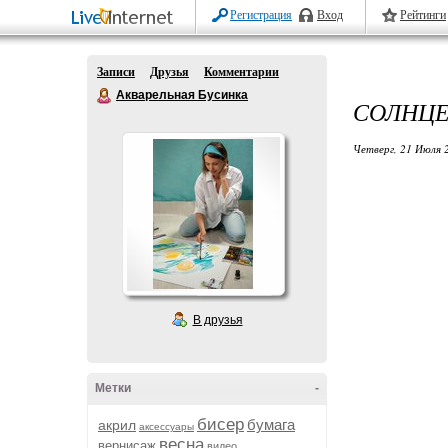
Регистрация
Вход
Рейтинги
Записи
Друзья
Комментарии
Акварельная Бусинка
СОЛНЦЕ
Четверг, 21 Июля 
В друзья
Метки
-
бисер
бумага
акрил
аксессуары
весна
вернисаж
видео