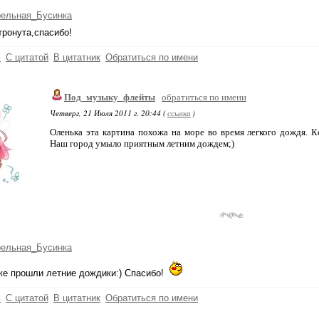
рельная_Бусинка
тронута,спасибо!
ь
С цитатой
В цитатник
Обратиться по имени
Под_музыку_флейты
обратиться по имени
Четверг, 21 Июля 2011 г. 20:44 (
ссылка
)
Оленька эта картина похожа на море во время легкого дождя. Кс
Наш город умыло приятным летним дождем;)
рельная_Бусинка
же прошли летние дождики:) Спасибо!
ь
С цитатой
В цитатник
Обратиться по имени