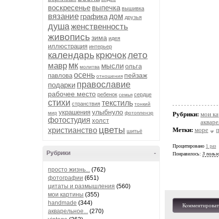
воскресенье
выпечка
вышивка
вязание
графика
дом
друзья
душа
женственность
живопись
зима
идея
иллюстрация
интерьер
календарь
крючок
лето
мк
мавр
мысли
ольга
молитва
осень
пейзаж
павлова
отношения
православие
подарки
рабочее место
ребенок
сердце
семья
стихи
текстиль
странствия
тонкий
улыбнуло
украшения
мир
фотопленэр
Рубрики:
мои к
фотостудия
холст
акваре
цветы
христианство
Метки:
море
шитьё
Процитировано
1 раз
Рубрики
-
Понравилось:
3 польз
просто жизнь...
(762)
фотографии
(651)
цитаты и размышления
(560)
мои картины
(355)
handmade
(344)
Комментироват
акварельное...
(270)