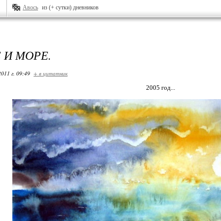
Авось
из (+ сутки) дневников
 И МОРЕ.
2011 г. 09:49
+ в цитатник
2005 год...