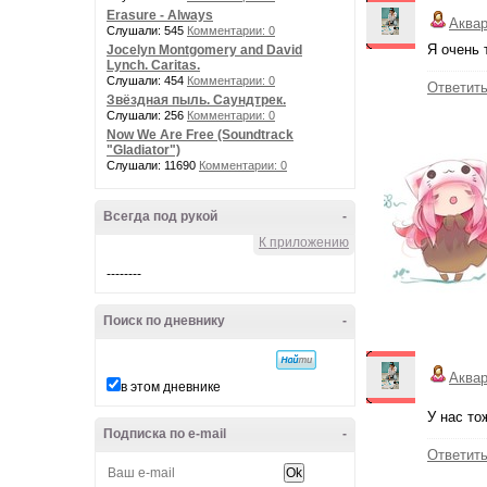
Erasure - Always
Аква
Слушали: 545
Комментарии: 0
Я очень 
Jocelyn Montgomery and David
Lynch. Caritas.
Слушали: 454
Комментарии: 0
Ответит
Звёздная пыль. Саундтрек.
Слушали: 256
Комментарии: 0
Now We Are Free (Soundtrack
"Gladiator")
Слушали: 11690
Комментарии: 0
Всегда под рукой
-
К приложению
--------
Поиск по дневнику
-
Аква
в этом дневнике
У нас то
Подписка по e-mail
-
Ответит