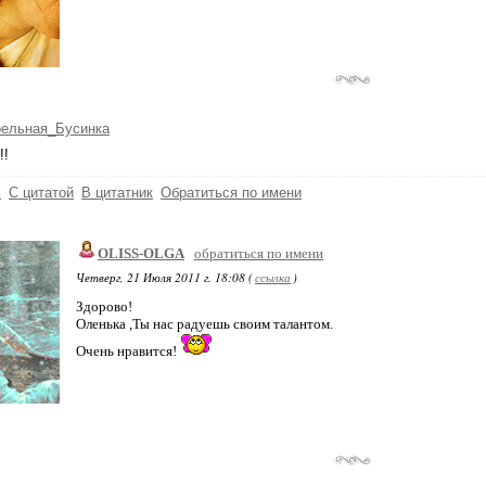
рельная_Бусинка
!!
ь
С цитатой
В цитатник
Обратиться по имени
OLISS-OLGA
обратиться по имени
Четверг, 21 Июля 2011 г. 18:08 (
ссылка
)
Здорово!
Оленька ,Ты нас радуешь своим талантом.
Очень нравится!