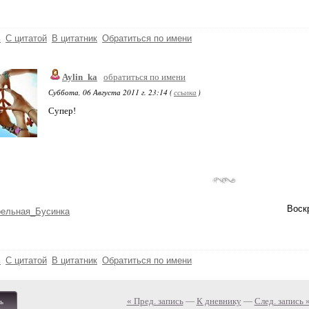
ь
С цитатой
В цитатник
Обратиться по имени
Aylin_ka
обратиться по имени
Суббота, 06 Августа 2011 г. 23:14 (
ссылка
)
Супер!
Воскр
рельная_Бусинка
ь
С цитатой
В цитатник
Обратиться по имени
« Пред. запись
—
К дневнику
—
След. запись 
ь