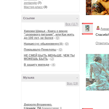
zentangle
(7)
Мастер-класс
(3)
Ссылки
-
Все (117)
Аква
Хироми Шинья - Книга о вреде
"здорового питания", или Как жить
Спасибо!
до 100 лет, не болея
-
(0)
Ответит
Нарциссус обыкновенус)))
-
(0)
Покрывало Пенелопы
-
(0)
НЕ СМЕЙ БЫТЬ МЕНЬШЕ, ЧЕМ ТЫ
МОЖЕШЬ БЫТЬ
-
(2)
В защиту миледи
-
(4)
Музыка
-
Все (19)
Дидюля.Фламенко.
Слушали: 756
Комментарии: 0