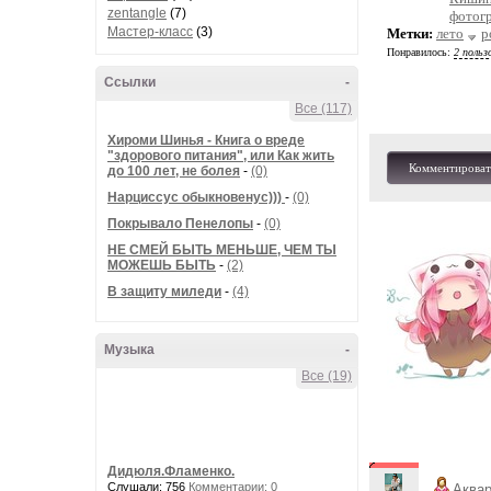
zentangle
(7)
фотог
Мастер-класс
(3)
Метки:
лето
р
Понравилось:
2 польз
Ссылки
-
Все (117)
Хироми Шинья - Книга о вреде
"здорового питания", или Как жить
Комментироват
до 100 лет, не болея
-
(0)
Нарциссус обыкновенус)))
-
(0)
Покрывало Пенелопы
-
(0)
НЕ СМЕЙ БЫТЬ МЕНЬШЕ, ЧЕМ ТЫ
МОЖЕШЬ БЫТЬ
-
(2)
В защиту миледи
-
(4)
Музыка
-
Все (19)
Дидюля.Фламенко.
Слушали: 756
Комментарии: 0
Аква