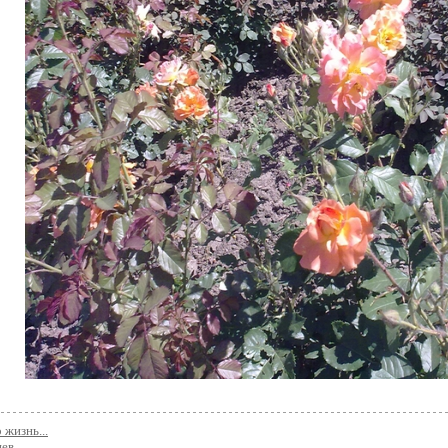
 жизнь...
ев