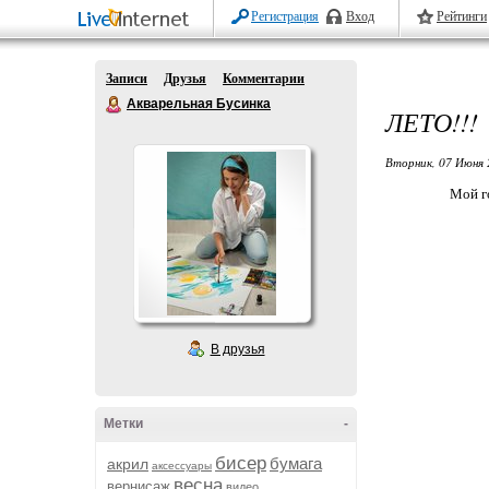
Регистрация
Вход
Рейтинги
Записи
Друзья
Комментарии
Акварельная Бусинка
ЛЕТО!!!
Вторник, 07 Июня 
Мой г
В друзья
Метки
-
бисер
бумага
акрил
аксессуары
весна
вернисаж
видео