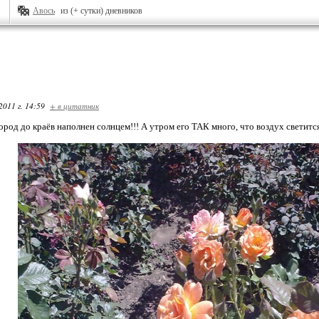
Авось
из (+ сутки) дневников
2011 г. 14:59
+ в цитатник
ород до краёв наполнен солнцем!!! А утром его ТАК много, что воздух светитс