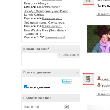
Erasure - Always
Прямо на
Слушали: 545
Комментарии: 0
Jocelyn Montgomery and David
Ответит
Lynch. Caritas.
Слушали: 454
Комментарии: 0
Звёздная пыль. Саундтрек.
Слушали: 256
Комментарии: 0
Now We Are Free (Soundtrack
"Gladiator")
Слушали: 11690
Комментарии: 0
Всегда под рукой
-
К приложению
--------
Поиск по дневнику
-
Аква
Yogi
в этом дневнике
Ответит
Подписка по e-mail
-