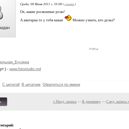
Среда, 08 Июня 2011 г. 10:08 (
ссылка
)
Ох, какие роскошные розы!
А аватарка то у тебя какая
Можно узнать, кто делал?
рельная_Бусинка
ут:) -
www.fotostudio.md
ь
С цитатой
В цитатник
Обратиться по имени
« Пред. запись
—
К дневнику
—
След. запись 
ь
ентарий: