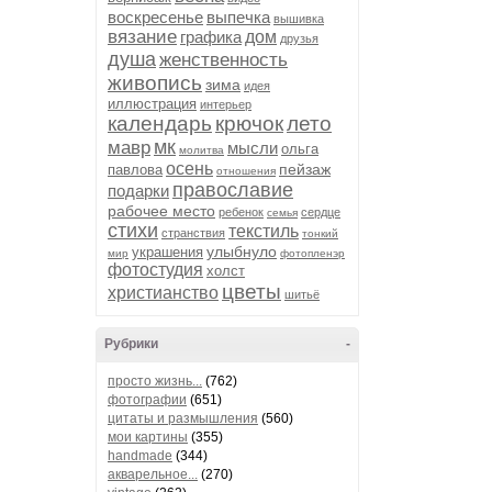
воскресенье
выпечка
вышивка
вязание
графика
дом
друзья
душа
женственность
живопись
зима
идея
иллюстрация
интерьер
календарь
крючок
лето
мк
мавр
мысли
ольга
молитва
осень
пейзаж
павлова
отношения
православие
подарки
рабочее место
ребенок
сердце
семья
стихи
текстиль
странствия
тонкий
улыбнуло
украшения
мир
фотопленэр
фотостудия
холст
цветы
христианство
шитьё
Рубрики
-
просто жизнь...
(762)
фотографии
(651)
цитаты и размышления
(560)
мои картины
(355)
handmade
(344)
акварельное...
(270)