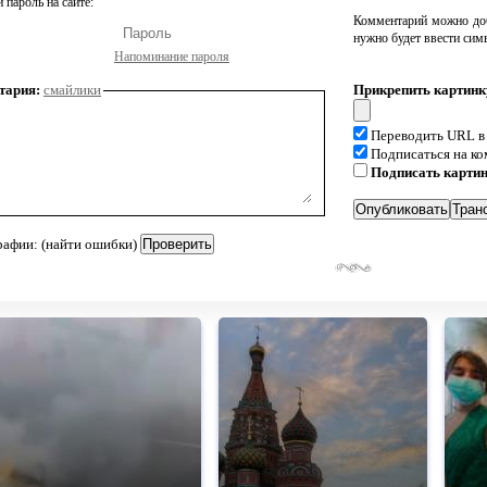
 пароль на сайте:
Комментарий можно доб
нужно будет ввести сим
Напоминание пароля
тария:
смайлики
Прикрепить картинк
Переводить URL в
Подписаться на к
Подписать карти
рафии: (найти ошибки)