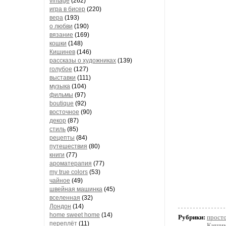
vintage
(262)
игра в бисер
(220)
вера
(193)
о любви
(190)
вязание
(169)
кошки
(148)
Кишинев
(146)
рассказы о художниках
(139)
голубое
(127)
выставки
(111)
музыка
(104)
фильмы
(97)
boutique
(92)
восточное
(90)
декор
(87)
стиль
(85)
рецепты
(84)
путешествия
(80)
книги
(77)
ароматерапия
(77)
my true colors
(53)
чайное
(49)
швейная машинка
(45)
вселенная
(32)
Лондон
(14)
home sweet home
(14)
Рубрики:
просто
переплёт
(11)
Кишин