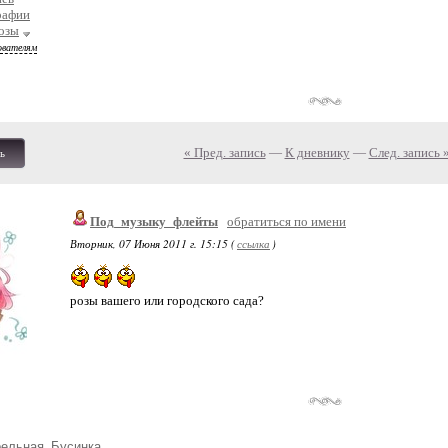
рафии
озы
ователям
« Пред. запись
—
К дневнику
—
След. запись 
ь
Под_музыку_флейты
обратиться по имени
Вторник, 07 Июня 2011 г. 15:15 (
ссылка
)
розы вашего или городского сада?
рельная_Бусинка