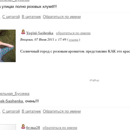
 улицах полно розовых клумб!!!
ь
С цитатой
В цитатник
Обратиться по имени
Yogini-Sashenka
обратиться по имени
Вторник, 07 Июня 2011 г. 17:49 (
ссылка
)
Солнечный город с розовым ароматом. представляю КАК это кра
рельная_Бусинка
nek-Sashenka
, очень!!!
ь
С цитатой
В цитатник
Обратиться по имени
белка28
обратиться по имени