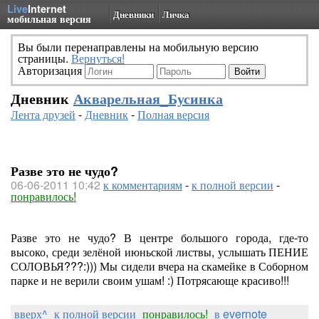
Live
Internet
Дневники
Личка
мобильная версия
Вы были перенаправлены на мобильную версию
страницы.
Вернуться!
Авторизация
Дневник
Акварельная_Бусинка
Лента друзей
-
Дневник
-
Полная версия
Разве это не чудо?
06-06-2011 10:42
к комментариям
-
к полной версии
-
понравилось!
Разве это не чудо? В центре большого города, где-то
высоко, среди зелёной июньской листвы, услышать ПЕНИЕ
СОЛОВЬЯ???:))) Мы сидели вчера на скамейке в Соборном
парке и не верили своим ушам! :) Потрясающе красиво!!!
вверх^
к полной версии
понравилось!
в evernote