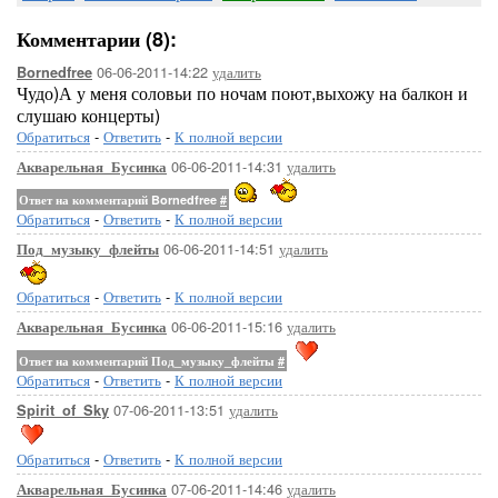
Комментарии (8):
06-06-2011-14:22
удалить
Bornedfree
Чудо)А у меня соловьи по ночам поют,выхожу на балкон и
слушаю концерты)
Обратиться
-
Ответить
-
К полной версии
06-06-2011-14:31
удалить
Акварельная_Бусинка
Ответ на комментарий Bornedfree
#
Обратиться
-
Ответить
-
К полной версии
06-06-2011-14:51
удалить
Под_музыку_флейты
Обратиться
-
Ответить
-
К полной версии
06-06-2011-15:16
удалить
Акварельная_Бусинка
Ответ на комментарий Под_музыку_флейты
#
Обратиться
-
Ответить
-
К полной версии
07-06-2011-13:51
удалить
Spirit_of_Sky
Обратиться
-
Ответить
-
К полной версии
07-06-2011-14:46
удалить
Акварельная_Бусинка