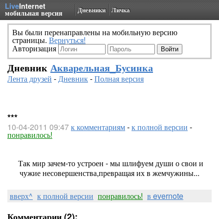
Live
Internet
Дневники
Личка
мобильная версия
Вы были перенаправлены на мобильную версию
страницы.
Вернуться!
Авторизация
Дневник
Акварельная_Бусинка
Лента друзей
-
Дневник
-
Полная версия
***
10-04-2011 09:47
к комментариям
-
к полной версии
-
понравилось!
Так мир зачем-то устроен - мы шлифуем души о свои и
чужие несовершенства,превращая их в жемчужины...
вверх^
к полной версии
понравилось!
в evernote
Комментарии (2):