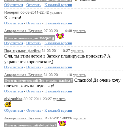
Обратиться
-
Ответить
-
К полной версии
06-03-2011-22:42
удалить
Rosejam
Красота!
Обратиться
-
Ответить
-
К полной версии
07-03-2011-14:48
удалить
Акварельная_Бусинка
Ответ на комментарий Rosejam
#
Обратиться
-
Ответить
-
К полной версии
31-03-2011-10:27
удалить
Под_музыку_флейты
Оля, ты этим летом в Затоку планируешь приехать? А
украшения королевские;)
Обратиться
-
Ответить
-
К полной версии
31-03-2011-11:10
удалить
Акварельная_Бусинка
Спасибо! Да,очень хочу
Ответ на комментарий Под_музыку_флейты
#
поехать,хоть на недельку!
Обратиться
-
Ответить
-
К полной версии
30-07-2011-23:27
удалить
elvirushka
Обратиться
-
Ответить
-
К полной версии
31-07-2011-08:26
удалить
Акварельная_Бусинка
Ответ на комментарий elvirushka
#