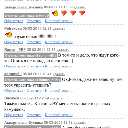
05-03-2011-12:09
удалить
Акварельная_Бусинка
Ответ на комментарий Fen9
#
Обратиться
-
Ответить
-
К полной версии
05-03-2011-12:31
удалить
Petrakova
изумительно!!!!!!!!!!!!!!!
Обратиться
-
Ответить
-
К полной версии
05-03-2011-12:36
удалить
Roman_FRF
В том-то и дело, что ждут кого-
Ответ на комментарий songmeili
#
то. Опять я не попадаю в список! :)
Обратиться
-
Ответить
-
К полной версии
05-03-2011-12:41
удалить
songmeili
Ох,Роман,даже не знаю,ну чем
Ответ на комментарий Roman_FRF
#
тебя украсить-утешить?!
Обратиться
-
Ответить
-
К полной версии
05-03-2011-12:59
удалить
Bucavca
Тяжеленькие... Красивые!У меня есть такие из разных
камушков.
Обратиться
-
Ответить
-
К полной версии
05-03-2011-13:13
удалить
Акварельная_Бусинка
А чем бы вы хотели себя