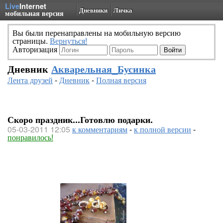
Live
Internet
Дневники
Личка
мобильная версия
Вы были перенаправлены на мобильную версию
страницы.
Вернуться!
Авторизация
Дневник
Акварельная_Бусинка
Лента друзей
-
Дневник
-
Полная версия
Скоро праздник...Готовлю подарки.
05-03-2011 12:05
к комментариям
-
к полной версии
-
понравилось!