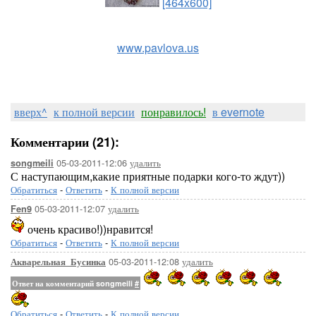
[464x600]
www.pavlova.us
вверх^
к полной версии
понравилось!
в evernote
Комментарии (21):
05-03-2011-12:06
удалить
songmeili
С наступающим,какие приятные подарки кого-то ждут))
Обратиться
-
Ответить
-
К полной версии
05-03-2011-12:07
удалить
Fen9
очень красиво!))нравится!
Обратиться
-
Ответить
-
К полной версии
05-03-2011-12:08
удалить
Акварельная_Бусинка
Ответ на комментарий songmeili
#
Обратиться
-
Ответить
-
К полной версии