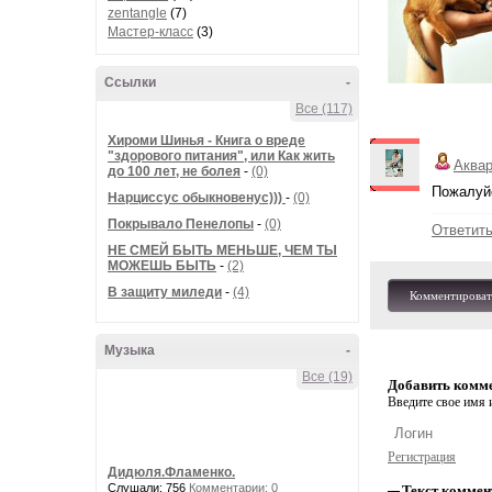
zentangle
(7)
Мастер-класс
(3)
Ссылки
-
Все (117)
Хироми Шинья - Книга о вреде
"здорового питания", или Как жить
Аква
до 100 лет, не болея
-
(0)
Пожалуйс
Нарциссус обыкновенус)))
-
(0)
Покрывало Пенелопы
-
(0)
Ответит
НЕ СМЕЙ БЫТЬ МЕНЬШЕ, ЧЕМ ТЫ
МОЖЕШЬ БЫТЬ
-
(2)
В защиту миледи
-
(4)
Комментироват
Музыка
-
Все (19)
Добавить комм
Введите свое имя и
Регистрация
Дидюля.Фламенко.
Слушали: 756
Комментарии: 0
Текст коммен