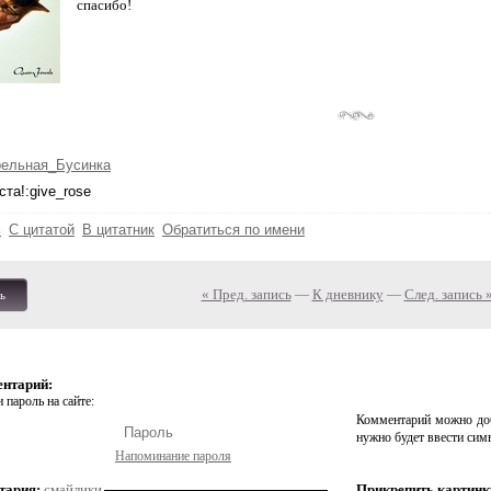
спасибо!
рельная_Бусинка
та!:give_rose
ь
С цитатой
В цитатник
Обратиться по имени
« Пред. запись
—
К дневнику
—
След. запись 
ь
ентарий:
 пароль на сайте:
Комментарий можно доб
нужно будет ввести сим
Напоминание пароля
тария:
смайлики
Прикрепить картинк