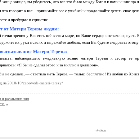
 конце концов, вы убедитесь, что все это было между Богом и вами и никогда 
и что говорит о вас – принимайте все с улыбкой и продолжайте делать свое дел
сте и пребудьте в единстве.
т от Матери Терезы людям:
 точки зрения у Вас есть всё в этом мире, но Ваше сердце опечалено; пусть В
ержите их руки в своих и выражайте любовь; если Вы будете следовать этому с
 высказывание Матери Терезы:
алиста, наблюдавшего ежедневную возню матери Терезы и сестер ее о
валось: «Я бы не сделал этого и за миллион долларов».
бы не сделала, — ответила мать Тереза, — только бесплатно! Из любви ко Христ
g.ru/2010/10/zapovedi-materi-terezy/
ы и размышления
еза