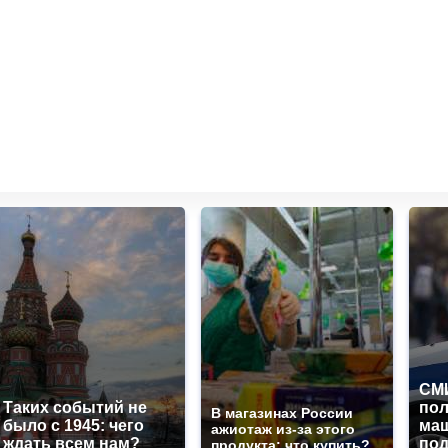
СМИ
Таких событий не
по
В магазинах России
было с 1945: чего
маш
ажиотаж из-за этого
ждать всем нам?
под
продукта: что купить?