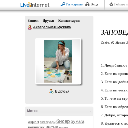
Регистрация
Вход
Рейтинги
Записи
Друзья
Комментарии
Акварельная Бусинка
ЗАПОВЕ
Среда, 02 Марта 2
1. Люди бывают 
2. Если вы проя
3. Если вы доби
4. Если вы чест
В друзья
5. То, что вы с
6. Если вы обрел
Метки
-
7. Добро, которо
бисер
бумага
акрил
аксессуары
8. Делитесь с л
весна
вернисаж
видео