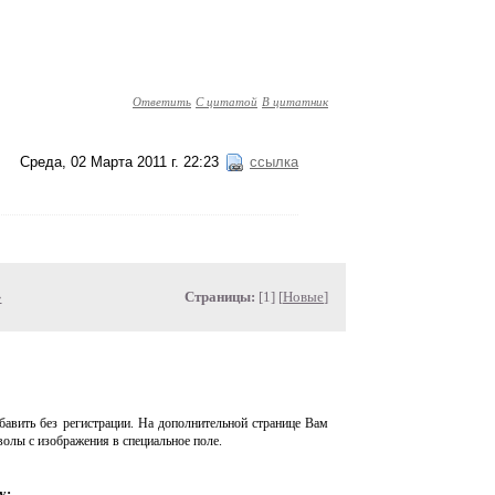
Ответить
С цитатой
В цитатник
Среда, 02 Марта 2011 г. 22:23
ссылка
»
Страницы:
[1] [
Новые
]
авить без регистрации. На дополнительной странице Вам
волы с изображения в специальное поле.
у: