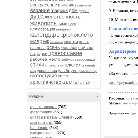
самым лучшим. В
воскресенье
выпечка
вышивка
вязание
графика
дом
9. Неважно, кто 
друзья
душа
женственность
10. Молитесь вме
живопись
зима
идея
Главный сове
иллюстрация
интерьер
календарь
крючок
лето
“С материальной
мк
мавр
мысли
ольга
служите людям: д
молитва
осень
пейзаж
павлова
отношения
Характерное
православие
подарки
У одного журн
рабочее место
ребенок
сердце
семья
стихи
текстиль
умирающими, выр
странствия
тонкий
улыбнуло
украшения
мир
фотопленэр
«За миллион и я 
фотостудия
холст
цветы
христианство
http://psymanblo
шитьё
Рубрики
-
Рубрики:
цитат
Метки:
мать тер
просто жизнь...
(762)
фотографии
(651)
Процитировано
5 раз
цитаты и размышления
(560)
мои картины
(355)
handmade
(344)
акварельное...
(270)