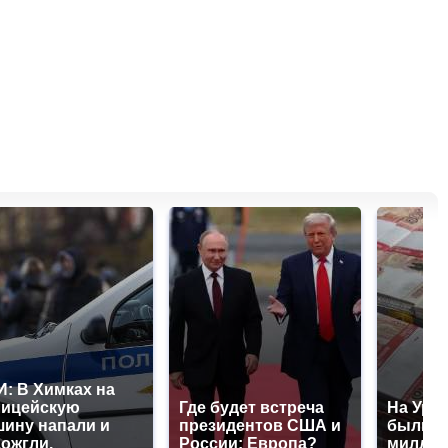
: В Химках на
лицейскую
Где будет встреча
На Урал
ину напали и
президентов США и
были у
ожгли.
России: Европа?
миллио