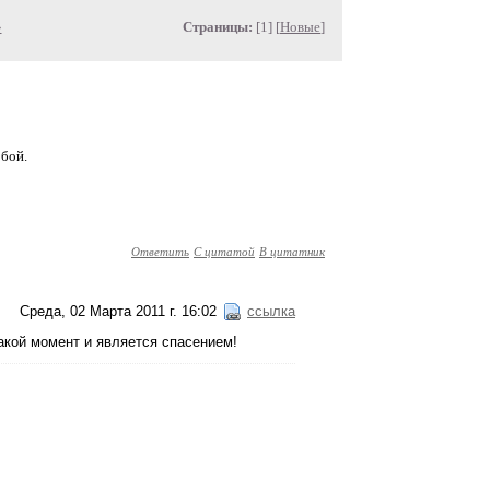
»
Страницы:
[1] [
Новые
]
обой.
Ответить
С цитатой
В цитатник
Среда, 02 Марта 2011 г. 16:02
ссылка
такой момент и является спасением!