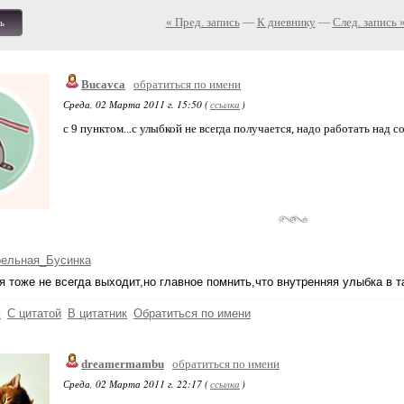
« Пред. запись
—
К дневнику
—
След. запись 
ь
Bucavca
обратиться по имени
Среда, 02 Марта 2011 г. 15:50 (
ссылка
)
с 9 пунктом...с улыбкой не всегда получается, надо работать над с
рельная_Бусинка
я тоже не всегда выходит,но главное помнить,что внутренняя улыбка в 
ь
С цитатой
В цитатник
Обратиться по имени
dreamermambu
обратиться по имени
Среда, 02 Марта 2011 г. 22:17 (
ссылка
)