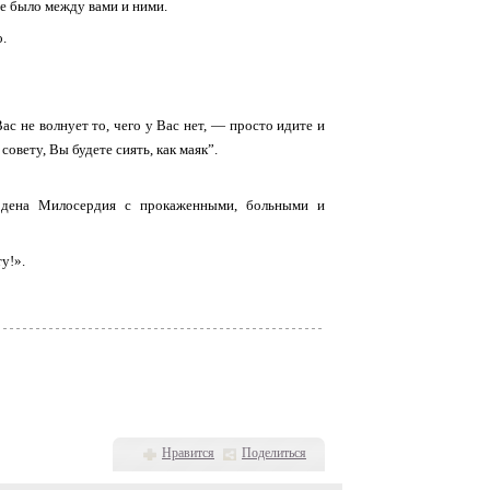
не было между вами и ними.
о.
ас не волнует то, чего у Вас нет, — просто идите и
овету, Вы будете сиять, как маяк”.
рдена Милосердия с прокаженными, больными и
у!».
Нравится
Поделиться