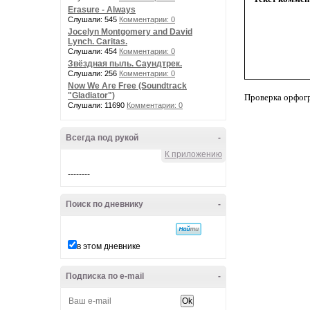
Erasure - Always
Слушали: 545
Комментарии: 0
Jocelyn Montgomery and David
Lynch. Caritas.
Слушали: 454
Комментарии: 0
Звёздная пыль. Саундтрек.
Слушали: 256
Комментарии: 0
Now We Are Free (Soundtrack
"Gladiator")
Проверка орфог
Слушали: 11690
Комментарии: 0
Всегда под рукой
-
К приложению
--------
Поиск по дневнику
-
в этом дневнике
Подписка по e-mail
-