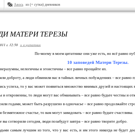
Авось
из (+ сутки) дневников
ДИ МАТЕРИ ТЕРЕЗЫ
011 г. 12:50
+ в цитатник
По-моему в моем цитатнике они уже есть, но всё равно пу
10 заповедей Матери Терезы.
неразумны, нелогичны и эгоистичны – все равно прощайте их.
вили доброту, а люди обвинили вас в тайных личных побуждениях – все равно 
лись успеха, то у вас может появиться множество мнимых друзей и настоящих в
ны и откровенны, то люди могут вас обманывать – все равно будьте честны и от
троили годами, может быть разрушено в одночасье – все равно продолжайте стр
и безмятежное счастье, то вам могут завидовать – все равно будьте счастливы.
е вы сотворили сегодня, люди позабудут завтра – все равно творите добро.
юдьми самым лучшим из того, что у вас есть, и им этого никогда не будет д