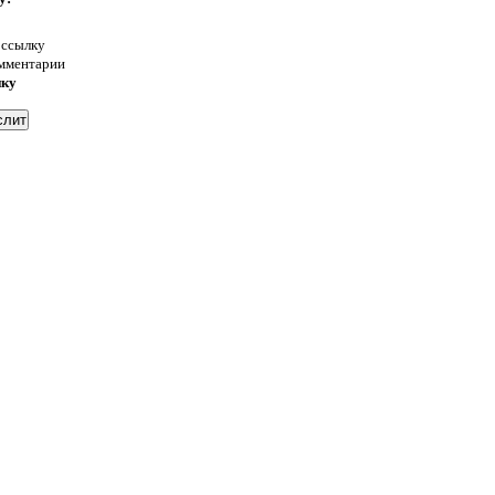
 ссылку
омментарии
нку