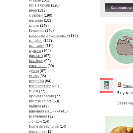
vintage
(262)
игра в бисер
(220)
Комментироват
вера
(193)
о любви
(190)
вязание
(169)
кошки
(148)
Кишинев
(146)
рассказы о художниках
(139)
голубое
(127)
выставки
(111)
музыка
(104)
фильмы
(97)
boutique
(92)
восточное
(90)
декор
(87)
стиль
(85)
рецепты
(84)
Аква
путешествия
(80)
книги
(77)
Эх,у мен
ароматерапия
(77)
my true colors
(53)
Ответит
чайное
(49)
швейная машинка
(45)
вселенная
(32)
Лондон
(14)
home sweet home
(14)
переплёт
(11)