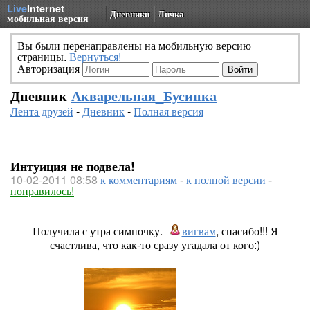
Live
Internet
Дневники
Личка
мобильная версия
Вы были перенаправлены на мобильную версию
страницы.
Вернуться!
Авторизация
Дневник
Акварельная_Бусинка
Лента друзей
-
Дневник
-
Полная версия
Интуиция не подвела!
10-02-2011 08:58
к комментариям
-
к полной версии
-
понравилось!
Получила с утра симпочку.
вигвам
, спасибо!!! Я
счастлива, что как-то сразу угадала от кого:)