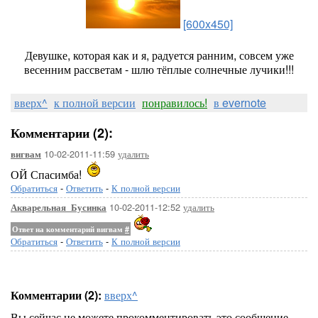
[600x450]
Девушке, которая как и я, радуется ранним, совсем уже
весенним рассветам - шлю тёплые солнечные лучики!!!
вверх^
к полной версии
понравилось!
в evernote
Комментарии (2):
10-02-2011-11:59
удалить
вигвам
ОЙ Спасимба!
Обратиться
-
Ответить
-
К полной версии
10-02-2011-12:52
удалить
Акварельная_Бусинка
Ответ на комментарий вигвам
#
Обратиться
-
Ответить
-
К полной версии
Комментарии (2):
вверх^
Вы сейчас не можете прокомментировать это сообщение.