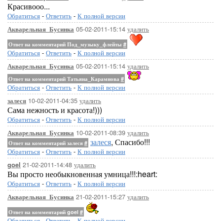
Красивооо...
Обратиться
-
Ответить
-
К полной версии
05-02-2011-15:14
удалить
Акварельная_Бусинка
Ответ на комментарий Под_музыку_флейты
#
Обратиться
-
Ответить
-
К полной версии
05-02-2011-15:14
удалить
Акварельная_Бусинка
Ответ на комментарий Татьяна_Карамнова
#
Обратиться
-
Ответить
-
К полной версии
10-02-2011-04:35
удалить
залеся
Сама нежность и красота!)))
Обратиться
-
Ответить
-
К полной версии
10-02-2011-08:39
удалить
Акварельная_Бусинка
залеся
, Спасибо!!!
Ответ на комментарий залеся
#
Обратиться
-
Ответить
-
К полной версии
21-02-2011-14:48
удалить
goel
Вы просто необыкновенная умница!!!:heart:
Обратиться
-
Ответить
-
К полной версии
21-02-2011-15:27
удалить
Акварельная_Бусинка
Ответ на комментарий goel
#
Обратиться
-
Ответить
-
К полной версии