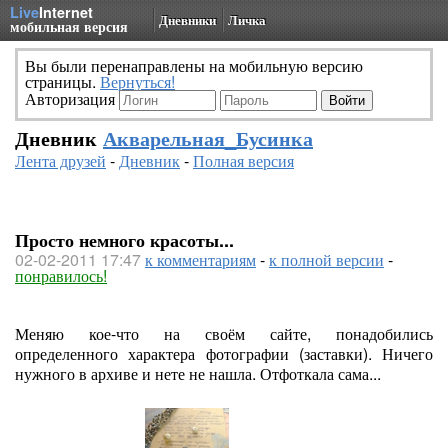
Live
Internet
Дневники
Личка
мобильная версия
Вы были перенаправлены на мобильную версию
страницы.
Вернуться!
Авторизация
Дневник
Акварельная_Бусинка
Лента друзей
-
Дневник
-
Полная версия
Просто немного красоты...
02-02-2011 17:47
к комментариям
-
к полной версии
-
понравилось!
Меняю кое-что на своём сайте, понадобились
определенного характера фотографии (заставки). Ничего
нужного в архиве и нете не нашла. Отфоткала сама...