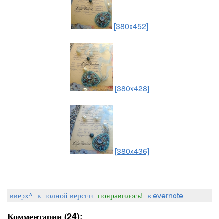
[380x452]
[380x428]
[380x436]
вверх^
к полной версии
понравилось!
в evernote
Комментарии (24):