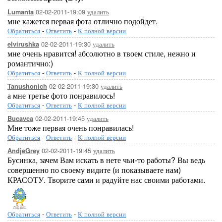
02-02-2011-19:09
удалить
Lumanta
мне кажется первая фота отлично подойдет.
Обратиться
-
Ответить
-
К полной версии
02-02-2011-19:30
удалить
elvirushka
мне очень нравится! абсолютно в твоем стиле, нежно и
романтично:)
Обратиться
-
Ответить
-
К полной версии
02-02-2011-19:30
удалить
Tanushonich
а мне третье фото понравилось!
Обратиться
-
Ответить
-
К полной версии
02-02-2011-19:45
удалить
Bucavca
Мне тоже первая очень понравилась!
Обратиться
-
Ответить
-
К полной версии
02-02-2011-19:45
удалить
AndjeGrey
Бусинка, зачем Вам искать в нете чьи-то работы? Вы ведь
совершенно по своему видите (и показываете нам)
КРАСОТУ. Творите сами и радуйте нас своими работами.
Обратиться
-
Ответить
-
К полной версии