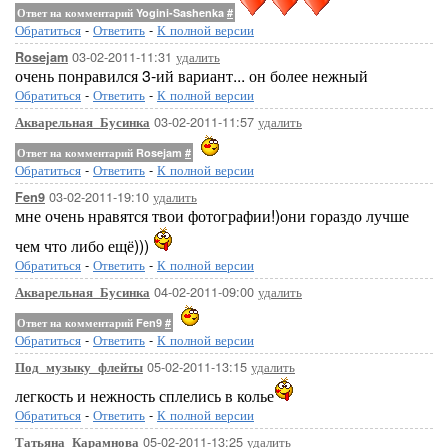
Ответ на комментарий Yogini-Sashenka
#
Обратиться
-
Ответить
-
К полной версии
03-02-2011-11:31
удалить
Rosejam
очень понравился 3-ий вариант... он более нежный
Обратиться
-
Ответить
-
К полной версии
03-02-2011-11:57
удалить
Акварельная_Бусинка
Ответ на комментарий Rosejam
#
Обратиться
-
Ответить
-
К полной версии
03-02-2011-19:10
удалить
Fen9
мне очень нравятся твои фотографии!)они гораздо лучше
чем что либо ещё)))
Обратиться
-
Ответить
-
К полной версии
04-02-2011-09:00
удалить
Акварельная_Бусинка
Ответ на комментарий Fen9
#
Обратиться
-
Ответить
-
К полной версии
05-02-2011-13:15
удалить
Под_музыку_флейты
легкость и нежность сплелись в колье
Обратиться
-
Ответить
-
К полной версии
05-02-2011-13:25
удалить
Татьяна_Карамнова