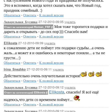
с наступлением Нового года! И праздника не получилось.
Это я вспомнил, когда хотел сказать вам, что Новый год,
праздник семейный. :)
Обратиться
-
Ответить
-
К полной версии
27-12-2010-09:05
удалить
Акварельная_Бусинка
Моя тоже торопится подарки и
Ответ на комментарий Roman_FRF
#
дарить и открывать - до сих пор:))) Спасибо вам!
Обратиться
-
Ответить
-
К полной версии
27-12-2010-09:09
удалить
Ellikosta
к сожалению дети не поймут эти подарки судьбы...а очень
жаль...а может я и ошибаюсь и некоторые поняли... а ты не
грусти...:)
Обратиться
-
Ответить
-
К полной версии
27-12-2010-09:11
удалить
Irina_Snezhko
Действительно очень поучительная история!
Обратиться
-
Ответить
-
К полной версии
27-12-2010-09:12
удалить
Акварельная_Бусинка
Ellikosta
, спасибо! Я всё ещё
Ответ на комментарий Ellikosta
#
надеюсь,что дети со временем поймут...
Обратиться
-
Ответить
-
К полной версии
27-12-2010-09:12
удалить
Акварельная_Бусинка