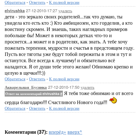
Обратиться
-
Ответить
-
К полной версии
27-12-2010-17:27
удалить
elvirushka
дети - это зеркало своих родителей...так что думаю, ты
увидела кто есть кто :) Кто амбициозен, кто горделив, а кто
воистину скромен. И знаешь, таких наглядных примеров
побольше бы! Может в некоторых детках что-то и
проснется...а может и в родителях, как знать. А тебе хочу
пожелать терпения, мудрости и счастья в предстоящем году.
Пусть все тяготы уже будут тобой пережиты в этом и тут и
останутся. Все всегда к лучшему! и обязательно всё
наладится. Я от души тебе этого желаю! Обнимаю крепко и
целую в щечки!!!:))
Обратиться
-
Ответить
-
К полной версии
27-12-2010-17:50
удалить
Акварельная_Бусинка
Я тебя тоже обнимаю и от всего
Ответ на комментарий elvirushka
#
сердца благодарю!!! Счастливого Нового года!!!
Обратиться
-
Ответить
-
К полной версии
Комментарии (37):
вперёд»
вверх^