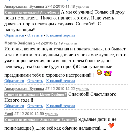
27-12-2010-11:48
удалить
Акварельная_Бусинка
А мы её учили:) Только ей духу
Ответ на комментарий AndjeGrey
#
пока не хватает... Ничего. придет к этому. Надо уметь
давать отпор в некоторых случаях. Спасибо!!! С
наступающим!!!
Обратиться
-
Ответить
-
К полной версии
27-12-2010-12:19
удалить
Monro-Designs
История, конечно поучительная и показательная, но-бывает
и так в жизни, что лучшим достается не самое лучшее, и это
уже вопрос везения, но я верю, что чем больше дано
человеку, тем больше будет спрос)))С наступающими
праздниками тебя и хорошего настроения!!!!
Обратиться
-
Ответить
-
К полной версии
27-12-2010-12:22
удалить
Акварельная_Бусинка
Спасибо!!! Счастливого
Ответ на комментарий Monro-Designs
#
Нового года!!!
Обратиться
-
Ответить
-
К полной версии
27-12-2010-12:59
удалить
Fen9
мда,злые дети и не
Ответ на комментарий Акварельная_Бусинка
#
понимающие((.....но всё как обычно наладится!.....