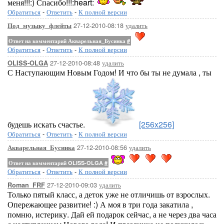
меня!!!:) Спасибо!!!:heart:
Обратиться
-
Ответить
-
К полной версии
27-12-2010-08:18
удалить
Под_музыку_флейты
Ответ на комментарий Акварельная_Бусинка
#
Обратиться
-
Ответить
-
К полной версии
27-12-2010-08:48
удалить
OLISS-OLGA
С Наступающим Новым Годом! И что бы ты не думала , ты
будешь искать счастье.
[256x256]
Обратиться
-
Ответить
-
К полной версии
27-12-2010-08:56
удалить
Акварельная_Бусинка
Ответ на комментарий OLISS-OLGA
#
Обратиться
-
Ответить
-
К полной версии
27-12-2010-09:03
удалить
Roman_FRF
Только пятый класс, а деток уже не отличишь от взрослых.
Опережающее развитие! :) А моя в три года закатила ,
помню, истерику. Дай ей подарок сейчас, а не через два часа