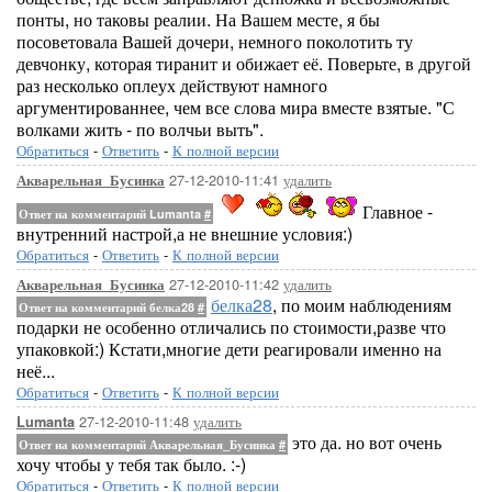
понты, но таковы реалии. На Вашем месте, я бы
посоветовала Вашей дочери, немного поколотить ту
девчонку, которая тиранит и обижает её. Поверьте, в другой
раз несколько оплеух действуют намного
аргументированнее, чем все слова мира вместе взятые. "С
волками жить - по волчьи выть".
Обратиться
-
Ответить
-
К полной версии
27-12-2010-11:41
удалить
Акварельная_Бусинка
Главное -
Ответ на комментарий Lumanta
#
внутренний настрой,а не внешние условия:)
Обратиться
-
Ответить
-
К полной версии
27-12-2010-11:42
удалить
Акварельная_Бусинка
белка28
, по моим наблюдениям
Ответ на комментарий белка28
#
подарки не особенно отличались по стоимости,разве что
упаковкой:) Кстати,многие дети реагировали именно на
неё...
Обратиться
-
Ответить
-
К полной версии
27-12-2010-11:48
удалить
Lumanta
это да. но вот очень
Ответ на комментарий Акварельная_Бусинка
#
хочу чтобы у тебя так было. :-)
Обратиться
-
Ответить
-
К полной версии