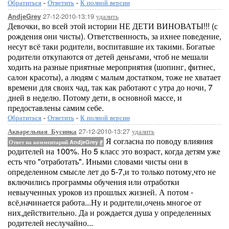
Обратиться
-
Ответить
-
К полной версии
27-12-2010-13:19
удалить
AndjeGrey
Девочки, во всей этой истории НЕ ДЕТИ ВИНОВАТЫ!!! (с
рождения они чисты). Ответственность, за ихнее поведение,
несут всё таки родители, воспитавшие их такими. Богатые
родители откупаются от детей деньгами, чтоб не мешали
ходить на разные приятные мероприятия (шопинг, фитнес,
салон красоты), а людям с малым достатком, тоже не хватает
времени для своих чад, так как работают с утра до ночи, 7
дней в неделю. Потому дети, в основной массе, и
предоставлены самим себе.
Обратиться
-
Ответить
-
К полной версии
27-12-2010-13:27
удалить
Акварельная_Бусинка
Я согласна по поводу влияния
Ответ на комментарий AndjeGrey
#
родителей на 100%. Но 5 класс это возраст, когда детям уже
есть что "отработать". Иными словами чисты они в
определенном смысле лет до 5-7,и то только потому,что не
включились программы обучения или отработки
невыученных уроков из прошлых жизней. А потом -
всё,начинается работа...Ну и родители,очень многое от
них,действительно. Да и рождается душа у определенных
родителей неслучайно...