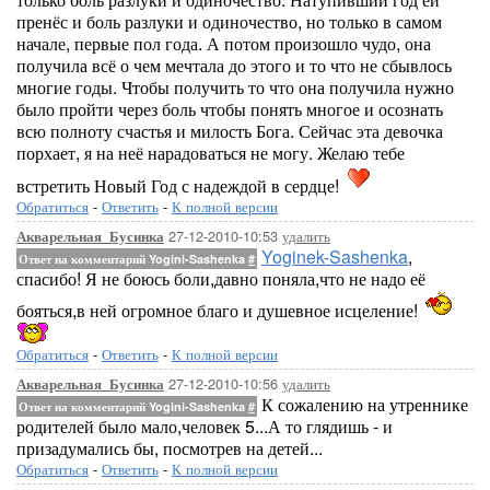
пренёс и боль разлуки и одиночество, но только в самом
начале, первые пол года. А потом произошло чудо, она
получила всё о чем мечтала до этого и то что не сбывлось
многие годы. Чтобы получить то что она получила нужно
было пройти через боль чтобы понять многое и осознать
всю полноту счастья и милость Бога. Сейчас эта девочка
порхает, я на неё нарадоваться не могу. Желаю тебе
встретить Новый Год с надеждой в сердце!
Обратиться
-
Ответить
-
К полной версии
27-12-2010-10:53
удалить
Акварельная_Бусинка
Yoginek-Sashenka
,
Ответ на комментарий Yogini-Sashenka
#
спасибо! Я не боюсь боли,давно поняла,что не надо её
бояться,в ней огромное благо и душевное исцеление!
Обратиться
-
Ответить
-
К полной версии
27-12-2010-10:56
удалить
Акварельная_Бусинка
К сожалению на утреннике
Ответ на комментарий Yogini-Sashenka
#
родителей было мало,человек 5...А то глядишь - и
призадумались бы, посмотрев на детей...
Обратиться
-
Ответить
-
К полной версии