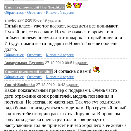
Ответ на комментарий Irina_Snezhko
#
Обратиться
-
Ответить
-
К полной версии
27-12-2010-09:49
удалить
snivlic
Пятый класс - уже тот возраст, когда дети все понимают.
Пускай не все осознают. Но через какое-то время - они
поймут, почему получили тот подарок, который получили.
И будут помнить эти подарки и Новый Год еще ооочень
долго.
Обратиться
-
Ответить
-
К полной версии
27-12-2010-09:51
удалить
Акварельная_Бусинка
Я согласна с вами!
Ответ на комментарий snivlic
#
Обратиться
-
Ответить
-
К полной версии
27-12-2010-10:42
удалить
Yogini-Sashenka
Какой показательный пример с подарками. Очень часто
дети отражение своих родителей, модель поведения и
поступки. Не всегда, но частенько. Так что тут родителям
надо больше призадуматься чем деткам. Про грусный новый
год хочу тебе историю рассказать. Лирушная. В прошлом
году одна девочка очень грустила и говорила,что
наступающий год не принесёт ничего хорошего в её жизнь,а
только боль разлуки и одиночество. Натупивший год ей