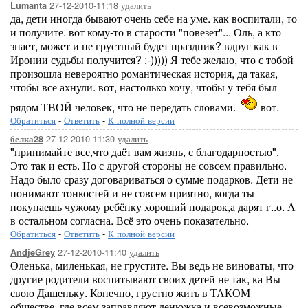
27-12-2010-11:18
удалить
Lumanta
да, дети иногда бывают очень себе на уме. как воспитали, то
и получите. вот кому-то в старости "повезет"... Оль, а кто
знает, может и не грустный будет праздник? вдруг как в
Иронии судьбы получится? :-))))) Я тебе желаю, что с тобой
произошла невероятно романтическая история, да такая,
чтобы все ахнули. вот, настолько хочу, чтобы у тебя был
рядом ТВОЙ человек, что не передать словами.
вот.
Обратиться
-
Ответить
-
К полной версии
27-12-2010-11:30
удалить
белка28
"принимайте все,что даёт вам жизнь, с благодарностью".
Это так и есть. Но с другой стороны не совсем правильно.
Надо было сразу договариваться о сумме подарков. Дети не
понимают тонкостей и не совсем приятно, когда ты
покупаешь чужому ребёнку хороший подарок,а дарят г..о. А
в остальном согласна. Всё это очень показательно.
Обратиться
-
Ответить
-
К полной версии
27-12-2010-11:40
удалить
AndjeGrey
Оленька, миленькая, не грустите. Вы ведь не виноваты, что
другие родители воспитывают своих детей не так, ка Вы
свою Дашеньку. Конечно, грустно жить в ТАКОМ
обществе, где всем заправляют денюжка и всевозможные