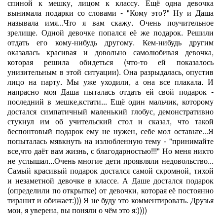
спиной к мешку, лицом к классу. Ещё одна девочка
вынимала подарки со словами - "Кому это?" Ну и Даша
называла имя...Что я вам скажу. Очень поучительное
зрелище. Одной девочке попался её же подарок. Решили
отдать его кому-нибудь другому. Кем-нибудь другим
оказалась красивая и довольно самолюбивая девочка,
которая решила обидеться (что-то ей показалось
унизительным в этой ситуации). Она разрыдалась, опустив
лицо на парту. Мы уже уходили, а она все плакала. И
напрасно моя Даша пыталась отдать ей свой подарок -
последний в мешке,кстати... Ещё один мальчик, которому
достался симпатичный маленький глобус, демонстративно
стукнул им об учительский стол и сказал, что такой
беспонтовый подарок ему не нужен, себе мол оставьте...Я
попыталась мявкнуть на излюбленную тему - "принимайте
все,что даёт вам жизнь, с благодарностью!!!" Но меня никто
не услышал...Очень многие дети проявляли недовольство...
Самый красивый подарок достался самой скромной, тихой
и незаметной девочке в классе. А Даше достался подарок
(определили по открытке) от девочки, которая её постоянно
тиранит и обижает:))) Я не буду это комментировать. Друзья
мои, я уверена, вы поняли о чём это я:))))