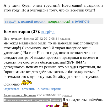
А у меня будет очень грустный Новогодний праздник в
этом году. Но я благодарна тому, что он всё-таки будет!
вверх^
к полной версии
понравилось!
в evernote
Комментарии (37):
вперёд»
27-12-2010-08:11
удалить
Под_музыку_флейты
мы когда малявками были, то не замечали как справедлив
этот мир!:) Скромному -все;) И тиран наверное очень
удивилась.) На счет Нового года, никто не знает что нас
ожидает завтра. Я желаю провести праздники в веселье и
радости, не смотря на обстоятельства!:give_hear я
догадываюсь почему ты решила, что он будет грустный, но
"принимайте все,что даёт вам жизнь, с благодарностью!!!"
возможно это к лучшему, как бы абсурдно это не звучало.
Обнимаю
Обратиться
-
Ответить
-
К полной версии
27-12-2010-08:17
удалить
Акварельная_Бусинка
Я знала,что ты поймёшь
Ответ на комментарий Под_музыку_флейты
#