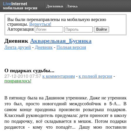
Live
Internet
Дневники
Личка
мобильная версия
Вы были перенаправлены на мобильную версию
страницы.
Вернуться!
Авторизация
Дневник
Акварельная_Бусинка
Лента друзей
-
Дневник
-
Полная версия
О подарках судьбы...
27-12-2010 07:57
к комментариям
-
к полной версии
-
понравилось!
В пятницу была на Дашином утреннике. Даже не утренник
это был, просто новогодний междусобойчик в 5-А... В
самом конце праздника произвели розыгрыш подарков.
Классный руководитель придумала: дети приносят в школу
по подарочку, всё складывается в мешок. Потом подарки
раздаются - кому что попадёт... Дашу мою поставили