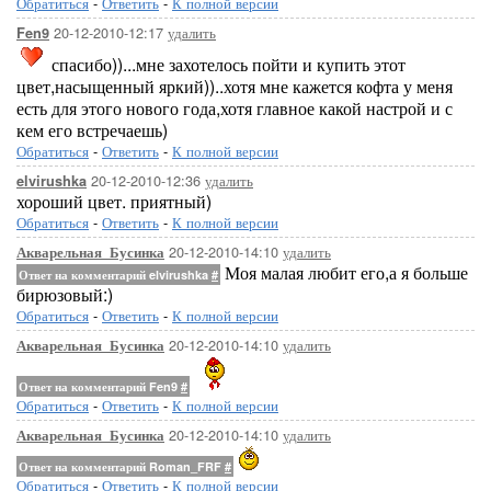
Обратиться
-
Ответить
-
К полной версии
20-12-2010-12:17
удалить
Fen9
спасибо))...мне захотелось пойти и купить этот
цвет,насыщенный яркий))..хотя мне кажется кофта у меня
есть для этого нового года,хотя главное какой настрой и с
кем его встречаешь)
Обратиться
-
Ответить
-
К полной версии
20-12-2010-12:36
удалить
elvirushka
хороший цвет. приятный)
Обратиться
-
Ответить
-
К полной версии
20-12-2010-14:10
удалить
Акварельная_Бусинка
Моя малая любит его,а я больше
Ответ на комментарий elvirushka
#
бирюзовый:)
Обратиться
-
Ответить
-
К полной версии
20-12-2010-14:10
удалить
Акварельная_Бусинка
Ответ на комментарий Fen9
#
Обратиться
-
Ответить
-
К полной версии
20-12-2010-14:10
удалить
Акварельная_Бусинка
Ответ на комментарий Roman_FRF
#
Обратиться
-
Ответить
-
К полной версии