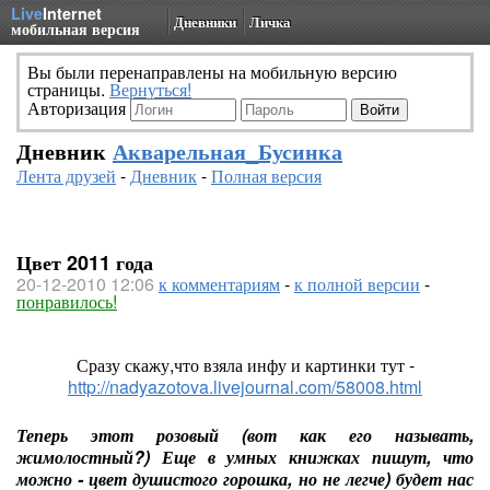
Live
Internet
Дневники
Личка
мобильная версия
Вы были перенаправлены на мобильную версию
страницы.
Вернуться!
Авторизация
Дневник
Акварельная_Бусинка
Лента друзей
-
Дневник
-
Полная версия
Цвет 2011 года
20-12-2010 12:06
к комментариям
-
к полной версии
-
понравилось!
Сразу скажу,что взяла инфу и картинки тут -
http://nadyazotova.livejournal.com/58008.html
Теперь этот розовый (вот как его называть,
жимолостный?) Еще в умных книжках пишут, что
можно - цвет душистого горошка, но не легче) будет нас