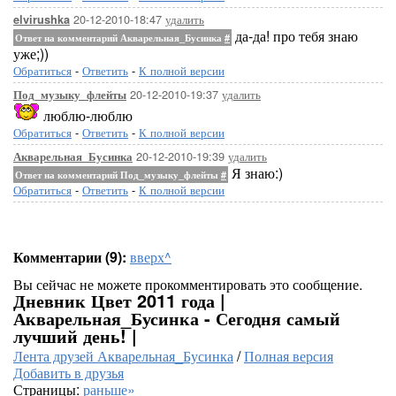
20-12-2010-18:47
удалить
elvirushka
да-да! про тебя знаю
Ответ на комментарий Акварельная_Бусинка
#
уже;))
Обратиться
-
Ответить
-
К полной версии
20-12-2010-19:37
удалить
Под_музыку_флейты
люблю-люблю
Обратиться
-
Ответить
-
К полной версии
20-12-2010-19:39
удалить
Акварельная_Бусинка
Я знаю:)
Ответ на комментарий Под_музыку_флейты
#
Обратиться
-
Ответить
-
К полной версии
Комментарии (9):
вверх^
Вы сейчас не можете прокомментировать это сообщение.
Дневник Цвет 2011 года |
Акварельная_Бусинка - Сегодня самый
лучший день! |
Лента друзей Акварельная_Бусинка
/
Полная версия
Добавить в друзья
Страницы:
раньше»