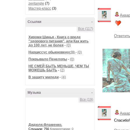
zentangle
(7)
Мастер-класс
(3)
Аква
Ссылки
-
Все (117)
Ответит
Хироми Шинья - Книга о вреде
"здорового питания", или Как жить
до 100 лет, не болея
-
(0)
Нарциссус обыкновенус)))
-
(0)
Покрывало Пенелопы
-
(0)
НЕ СМЕЙ БЫТЬ МЕНЬШЕ, ЧЕМ ТЫ
МОЖЕШЬ БЫТЬ
-
(2)
В защиту миледи
-
(4)
Музыка
-
Все (19)
Аква
Спасибо!
Дидюля.Фламенко.
Слушали: 756
Комментарии: 0