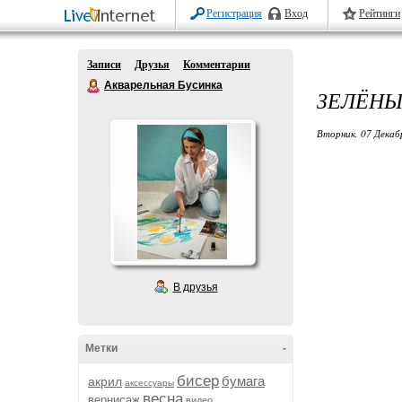
Регистрация
Вход
Рейтинги
Записи
Друзья
Комментарии
Акварельная Бусинка
ЗЕЛЁНЫЙ
Вторник, 07 Декаб
В друзья
Метки
-
бисер
бумага
акрил
аксессуары
весна
вернисаж
видео