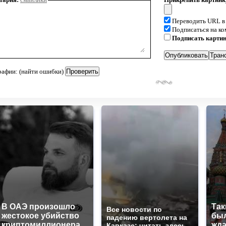
Переводить URL в
Подписаться на к
Подписать карти
рафии: (найти ошибки)
В ОАЭ произошло
Так
Все новости по
жестокое убийство
был
падению вертолета на
криптомиллионера
жда
Кавказе: читать здесь