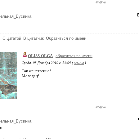
рельная_Бусинка
ь
С цитатой
В цитатник
Обратиться по имени
OLISS-OLGA
обратиться по имени
Среда, 08 Декабря 2010 г. 23:09 (
ссылка
)
Так женственно!
Молодец!
рельная_Бусинка
!!