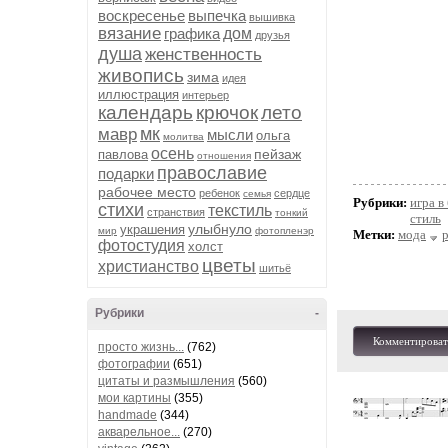
воскресенье
выпечка
вышивка
вязание
графика
дом
друзья
душа
женственность
живопись
зима
идея
иллюстрация
интерьер
календарь
крючок
лето
мк
мавр
мысли
ольга
молитва
осень
пейзаж
павлова
отношения
православие
подарки
рабочее место
ребенок
сердце
семья
Рубрики:
игра в
стихи
текстиль
странствия
тонкий
стиль
улыбнуло
украшения
мир
фотопленэр
Метки:
мода
фотостудия
холст
цветы
христианство
шитьё
Рубрики
-
Комментироват
просто жизнь...
(762)
фотографии
(651)
цитаты и размышления
(560)
мои картины
(355)
handmade
(344)
акварельное...
(270)