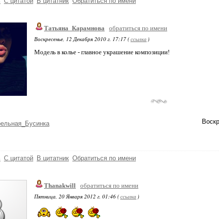
ь
С цитатой
В цитатник
Обратиться по имени
Татьяна_Карамнова
обратиться по имени
Воскресенье, 12 Декабря 2010 г. 17:17 (
ссылка
)
Модель в колье - главное украшение композиции!
Воскр
рельная_Бусинка
ь
С цитатой
В цитатник
Обратиться по имени
Thanakwill
обратиться по имени
Пятница, 20 Января 2012 г. 01:46 (
ссылка
)