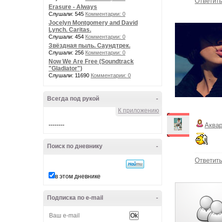
Ответит
Erasure - Always
Слушали: 545
Комментарии: 0
Jocelyn Montgomery and David
Lynch. Caritas.
Слушали: 454
Комментарии: 0
Звёздная пыль. Саундтрек.
Слушали: 256
Комментарии: 0
Now We Are Free (Soundtrack
"Gladiator")
Слушали: 11690
Комментарии: 0
Всегда под рукой
-
К приложению
--------
Аква
Поиск по дневнику
-
Ответит
в этом дневнике
Подписка по e-mail
-