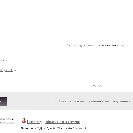
Сет
Spring is Green...
пользователя
art-girl
 бисер
polyvore
« Пред. запись
—
К дневнику
—
След. запись 
ь
Leniency
обратиться по имени
Вторник, 07 Декабря 2010 г. 07:06 (
ссылка
)