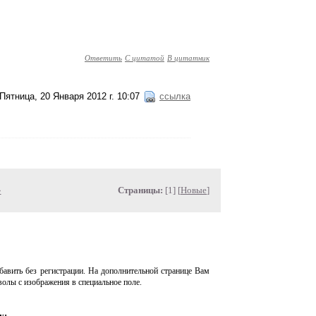
Ответить
С цитатой
В цитатник
Пятница, 20 Января 2012 г. 10:07
ссылка
»
Страницы:
[1] [
Новые
]
авить без регистрации. На дополнительной странице Вам
волы с изображения в специальное поле.
у: