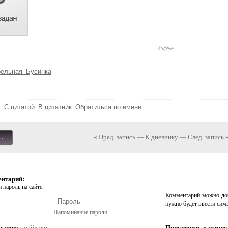
рельная_Бусинка
ь
С цитатой
В цитатник
Обратиться по имени
« Пред. запись
—
К дневнику
—
След. запись 
ь
ентарий:
 пароль на сайте:
Комментарий можно доб
нужно будет ввести сим
Напоминание пароля
тария:
смайлики
Прикрепить картинк