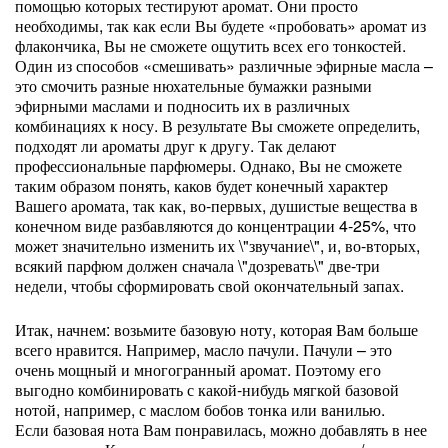
помощью которых тестируют аромат. Они просто
необходимы, так как если Вы будете «пробовать» аромат из
флакончика, Вы не сможете ощутить всех его тонкостей.
Один из способов «смешивать» различные эфирные масла –
это смочить разные нюхательные бумажки разными
эфирными маслами и подносить их в различных
комбинациях к носу. В результате Вы сможете определить,
подходят ли ароматы друг к другу. Так делают
профессиональные парфюмеры. Однако, Вы не сможете
таким образом понять, каков будет конечный характер
Вашего аромата, так как, во-первых, душистые вещества в
конечном виде разбавляются до концентрации 4-25%, что
может значительно изменить их \"звучание\", и, во-вторых,
всякий парфюм должен сначала \"дозревать\" две-три
недели, чтобы сформировать свой окончательный запах.
Итак, начнем: возьмите базовую ноту, которая Вам больше
всего нравится. Например, масло пачули. Пачули – это
очень мощный и многогранный аромат. Поэтому его
выгодно комбинировать с какой-нибудь мягкой базовой
нотой, например, с маслом бобов тонка или ванилью.
Если базовая нота Вам понравилась, можно добавлять в нее