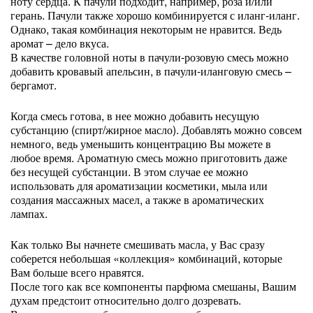
ноту сердца. К пачули подходит, например, роза и/или
герань. Пачули также хорошо комбинируется с иланг-иланг.
Однако, такая комбинация некоторым не нравится. Ведь
аромат – дело вкуса.
В качестве головной ноты в пачули-розовую смесь можно
добавить кровавый апельсин, в пачули-иланговую смесь –
бергамот.
Когда смесь готова, в нее можно добавить несущую
субстанцию (спирт/жирное масло). Добавлять можно совсем
немного, ведь уменьшить концентрацию Вы можете в
любое время. Ароматную смесь можно приготовить даже
без несущей субстанции. В этом случае ее можно
использовать для ароматизации косметики, мыла или
создания массажных масел, а также в ароматических
лампах.
Как только Вы начнете смешивать масла, у Вас сразу
соберется небольшая «коллекция» комбинаций, которые
Вам больше всего нравятся.
После того как все компоненты парфюма смешаны, Вашим
духам предстоит относительно долго дозревать.