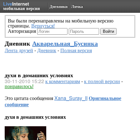
Live
Internet
Дневники
Личка
мобильная версия
Вы были перенаправлены на мобильную версию
страницы.
Вернуться!
Авторизация
Дневник
Акварельная_Бусинка
Лента друзей
-
Дневник
-
Полная версия
духи в домашних условиях
30-11-2010 15:22
к комментариям
-
к полной версии
-
понравилось!
Это цитата сообщения
Xana_Suray_II
Оригинальное
сообщение
духи в домашних условиях