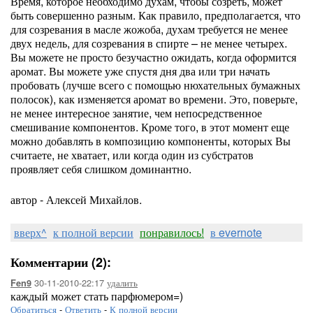
Время, которое необходимо духам, чтобы созреть, может
быть совершенно разным. Как правило, предполагается, что
для созревания в масле жожоба, духам требуется не менее
двух недель, для созревания в спирте – не менее четырех.
Вы можете не просто безучастно ожидать, когда оформится
аромат. Вы можете уже спустя дня два или три начать
пробовать (лучше всего с помощью нюхательных бумажных
полосок), как изменяется аромат во времени. Это, поверьте,
не менее интересное занятие, чем непосредственное
смешивание компонентов. Кроме того, в этот момент еще
можно добавлять в композицию компоненты, которых Вы
считаете, не хватает, или когда один из субстратов
проявляет себя слишком доминантно.
автор - Алексей Михайлов.
вверх^
к полной версии
понравилось!
в evernote
Комментарии (2):
30-11-2010-22:17
удалить
Fen9
каждый может стать парфюмером=)
Обратиться
-
Ответить
-
К полной версии