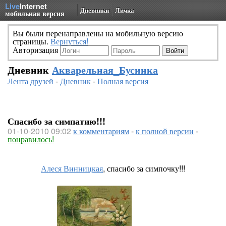
Live
Internet
Дневники
Личка
мобильная версия
Вы были перенаправлены на мобильную версию
страницы.
Вернуться!
Авторизация
Дневник
Акварельная_Бусинка
Лента друзей
-
Дневник
-
Полная версия
Спасибо за симпатию!!!
01-10-2010 09:02
к комментариям
-
к полной версии
-
понравилось!
Алеся Винницкая
, спасибо за симпочку!!!