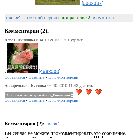
[600x387]
вверх^
к полной версии
понравилось!
в evernote
Комментарии (2):
04-10-2010-11:01
удалить
Алеся_Винницкая
.
[498x500]
Обратиться
-
Ответить
-
К полной версии
04-10-2010-11:42
удалить
Акварельная_Бусинка
Ответ на комментарий Алеся_Винницкая
#
Обратиться
-
Ответить
-
К полной версии
Комментарии (2):
вверх^
Вы сейчас не можете прокомментировать это сообщение.